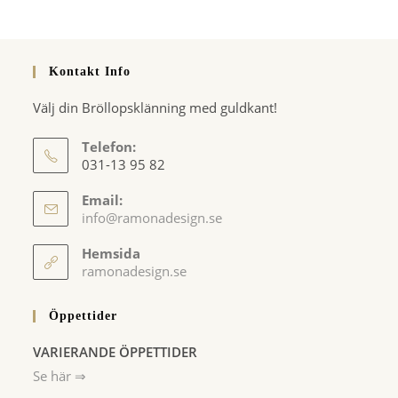
Kontakt Info
Välj din Bröllopsklänning med guldkant!
Telefon:
031-13 95 82
Email:
Opens
info@ramonadesign.se
in
your
Hemsida
application
ramonadesign.se
Öppettider
VARIERANDE ÖPPETTIDER
Se här ⇒