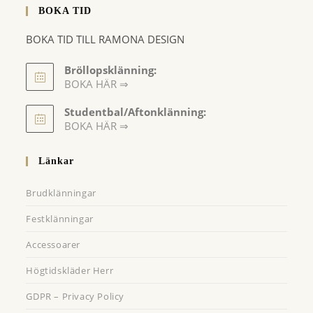
BOKA TID
BOKA TID TILL RAMONA DESIGN
Bröllopsklänning:
BOKA HÄR ⇒
Opens
Studentbal/Aftonklänning:
in
Opens
BOKA HÄR ⇒
a
in
a
new
Länkar
new
tab
tab
Brudklänningar
Festklänningar
Accessoarer
Högtidskläder Herr
GDPR – Privacy Policy