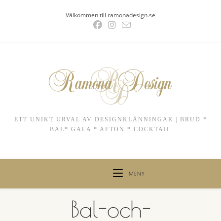
Hoppa
Välkommen till ramonadesign.se
till
innehållet
ETT UNIKT URVAL AV DESIGNKLÄNNINGAR | BRUD *
BAL* GALA * AFTON * COCKTAIL
MENY
Bal-och-