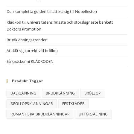
r
Den kompletta guiden till att klä sig till Nobelfesten
n
Klädkod till universitetens finaste och storslagnaste bankett
a
Doktors Promotion
t
i
Brudklännings trender
v
Att klä sig korrekt vid bröllop
e
Så knäcker ni KLÄDKODEN
:
Produkt Taggar
BALKLÄNNING
BRUDKLÄNNING
BRÖLLOP
BRÖLLOPSKLÄNNINGAR
FESTKLÄDER
ROMANTISKA BRUDKLÄNNINGAR
UTFÖRSÄLJNING