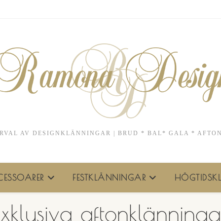
RVAL AV DESIGNKLÄNNINGAR | BRUD * BAL* GALA * AFTO
ESSOARER
FESTKLÄNNINGAR
HÖGTIDSKL
Exklusiva aftonklänninga