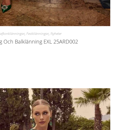
 aftonklänningar
,
Festklänningar
,
Nyheter
ng Och Balklänning EXL 25ARD002