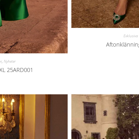
Exklusiva
Aftonklänni
ar
,
Nyheter
EXL 25ARD001