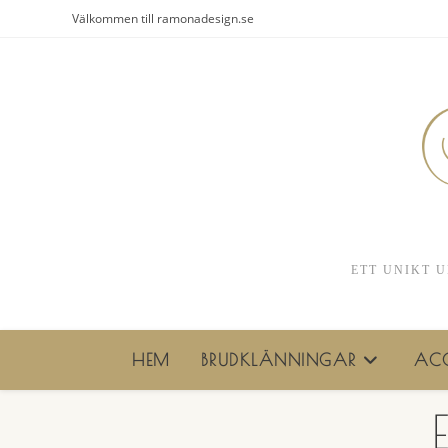
Hoppa
Välkommen till ramonadesign.se
till
innehållet
ETT UNIKT U
HEM
BRUDKLÄNNINGAR
ACC