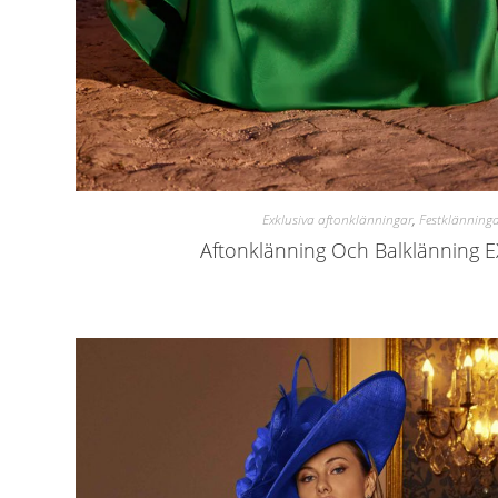
Exklusiva aftonklänningar
,
Festklänning
Aftonklänning Och Balklänning 