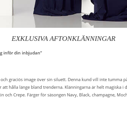
EXKLUSIVA AFTONKLÄNNINGAR
g inför din inbjudan”
ch graciös image över sin siluett. Denna kund vill inte tumma på v
tt hålla länge bland trenderna. Klänningarna är helt magiska i d
 Satin och Crepe. Färger för säsongen Navy, Black, champagne, Mo