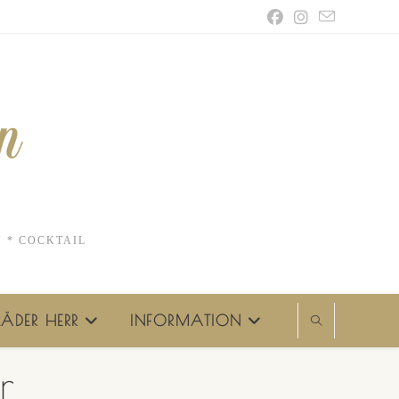
N * COCKTAIL
ÄDER HERR
INFORMATION
r