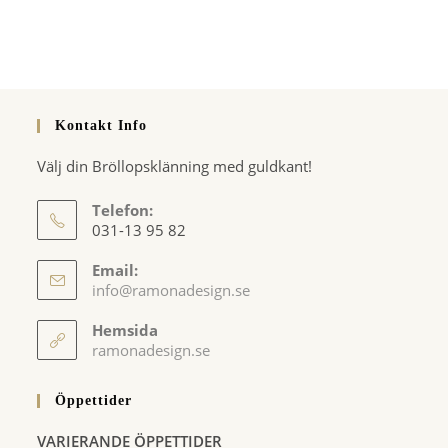
Kontakt Info
Välj din Bröllopsklänning med guldkant!
Telefon:
031-13 95 82
Email:
Opens
info@ramonadesign.se
in
your
Hemsida
application
ramonadesign.se
Öppettider
VARIERANDE ÖPPETTIDER