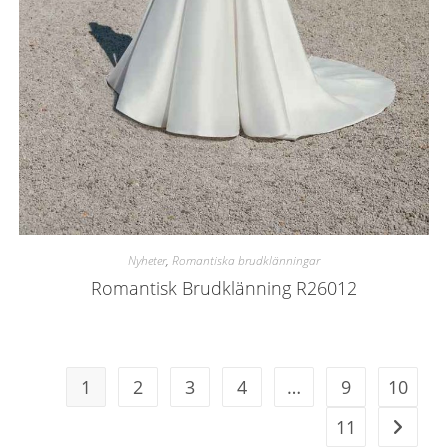
Nyheter
,
Romantiska brudklänningar
Romantisk Brudklänning R26012
1
2
3
4
…
9
10
11