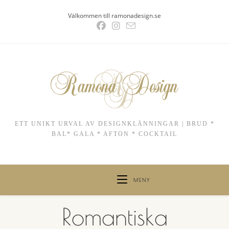
Hoppa
Välkommen till ramonadesign.se
till
innehållet
ETT UNIKT URVAL AV DESIGNKLÄNNINGAR | BRUD *
BAL* GALA * AFTON * COCKTAIL
MENY
Romantiska