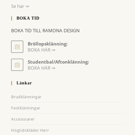
Se här ⇒
BOKA TID
BOKA TID TILL RAMONA DESIGN
Bröllopsklänning:
BOKA HÄR ⇒
Opens
Studentbal/Aftonklänning:
in
Opens
BOKA HÄR ⇒
a
in
a
new
Länkar
new
tab
tab
Brudklänningar
Festklänningar
Accessoarer
Högtidskläder Herr