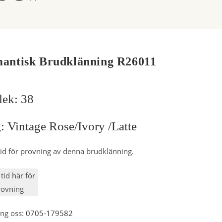
antisk Brudklänning R26011
lek: 38
: Vintage Rose/Ivory /Latte
id för provning av denna brudklänning.
tid här för
rovning
ring oss:
0705-179582