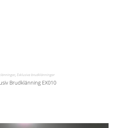
klänningar
,
Exklusiva brudklänningar
usiv Brudklänning EX010