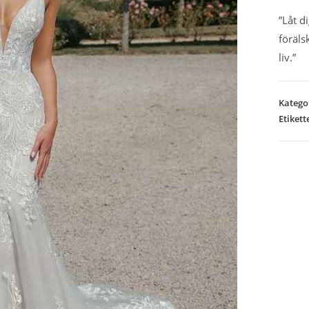
”Låt d
föräls
liv.”
Katego
Etikett