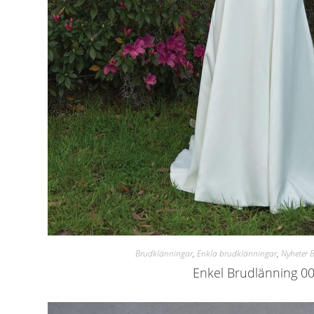
Brudklänningar
,
Enkla brudklänningar
,
Nyheter 
Enkel Brudlänning 0