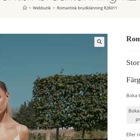
>
Webbutik
>
Romantisk brudklänning R26011
Rom
Stor
Färg
Boka t
Boka 
p
Eller 