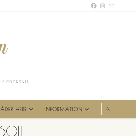
N * COCKTAIL
ÄDER HERR
INFORMATION
6011