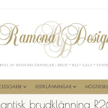
RVAL AV DESIGNKLÄNNINGAR | BRUD * BAL* GALA * AFTO
ESSOARER
FESTKLÄNNINGAR
HÖGTIDSKL
antisk brudklänning R2