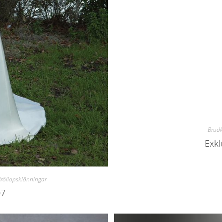
Brud
Exkl
Bröllopsklänningar
07