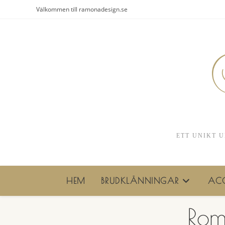
Hoppa
Välkommen till ramonadesign.se
till
innehållet
ETT UNIKT U
HEM
BRUDKLÄNNINGAR
ACC
Rom