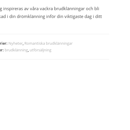
ig inspireras av våra vackra brudklänningar och bli
kad i din drömklänning inför din viktigaste dag i ditt
rier:
Nyheter
,
Romantiska brudklänningar
er:
brudklänning
,
utförsäljning