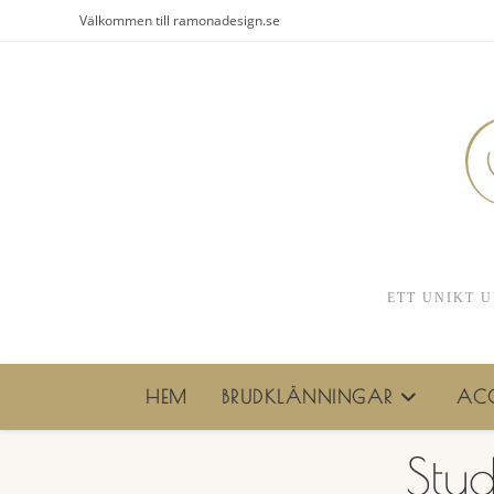
Hoppa
Välkommen till ramonadesign.se
till
innehållet
ETT UNIKT U
HEM
BRUDKLÄNNINGAR
ACC
Stu