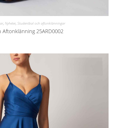
ar
,
Nyheter
,
Studentbal och aftonklänningar
h Aftonklänning 25ARD0002