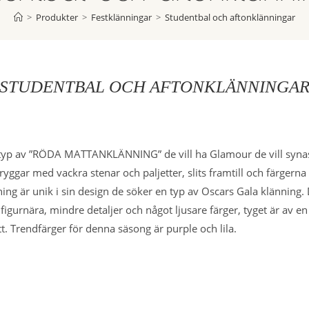
>
Produkter
>
Festklänningar
>
Studentbal och aftonklänningar
STUDENTBAL OCH AFTONKLÄNNINGA
 typ av ”RÖDA MATTANKLÄNNING” de vill ha Glamour de vill synas de
 ryggar med vackra stenar och paljetter, slits framtill och färger
unik i sin design de söker en typ av Oscars Gala klänning. De f
figurnära, mindre detaljer och något ljusare färger, tyget är av en
tt. Trendfärger för denna säsong är purple och lila.