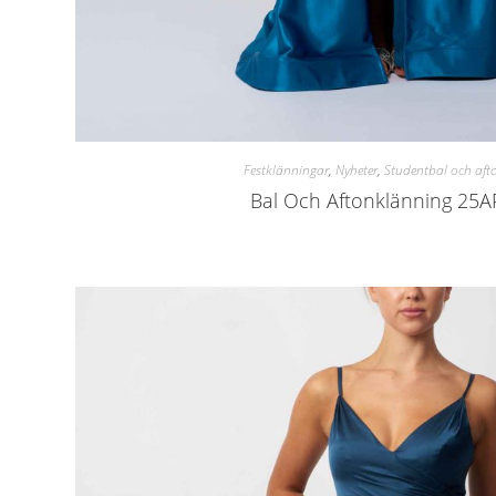
Festklänningar
,
Nyheter
,
Studentbal och aft
Bal Och Aftonklänning 25