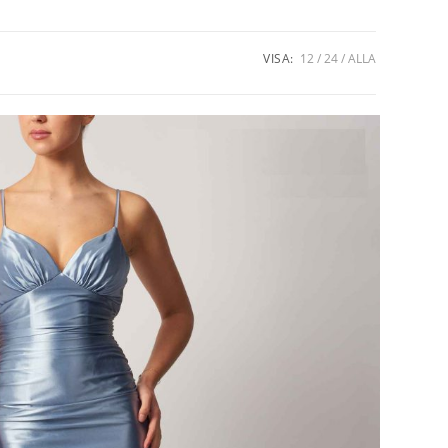
VISA:
12
24
ALLA