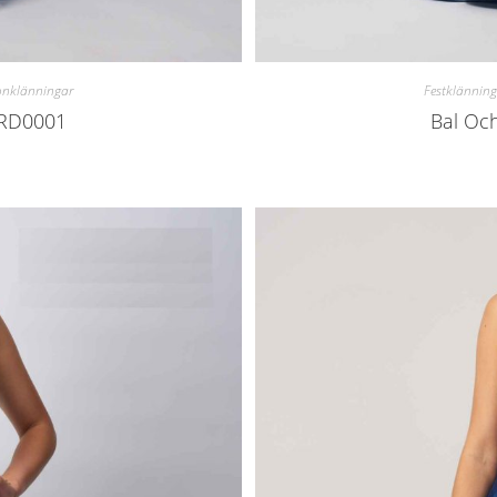
onklänningar
Festklänning
ARD0001
Bal Oc