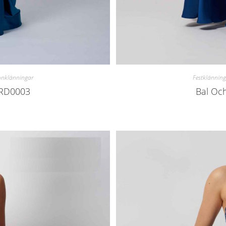
onklänningar
Festklänning
ARD0003
Bal Oc