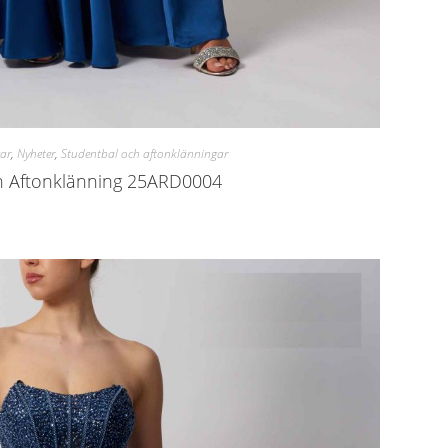
ar
,
Nyheter
,
Studentbal och aftonklänningar
h Aftonklänning 25ARD0004