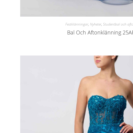
Festklänningar
,
Nyheter
,
Studentbal och aft
Bal Och Aftonklänning 25