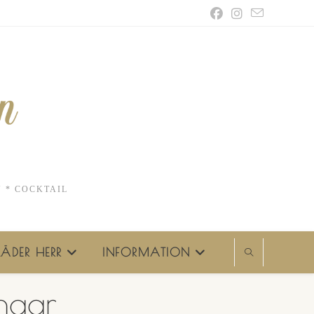
N * COCKTAIL
ÄDER HERR
INFORMATION
ngar