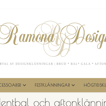
RVAL AV DESIGNKLÄNNINGAR | BRUD * BAL* GALA * AFTO
ESSOARER
FESTKLÄNNINGAR
HÖGTIDSKL
dentbal och aftonklänni