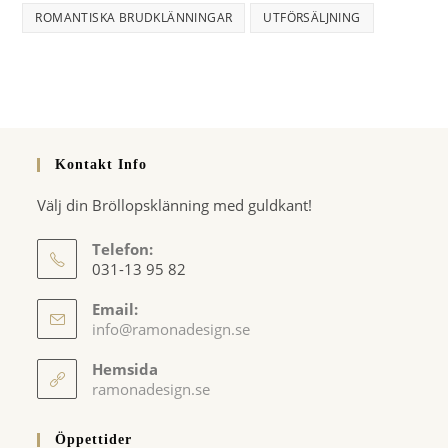
ROMANTISKA BRUDKLÄNNINGAR
UTFÖRSÄLJNING
Kontakt Info
Välj din Bröllopsklänning med guldkant!
Telefon:
031-13 95 82
Email:
Opens
info@ramonadesign.se
in
your
Hemsida
application
ramonadesign.se
Öppettider