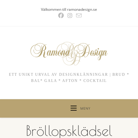
Hoppa
Välkommen till ramonadesign.se
till
innehållet
ETT UNIKT URVAL AV DESIGNKLÄNNINGAR | BRUD *
BAL* GALA * AFTON * COCKTAIL
MENY
Bröllopsklädsel