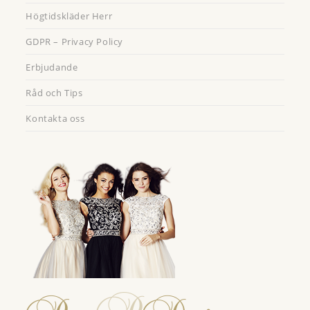
Högtidskläder Herr
GDPR – Privacy Policy
Erbjudande
Råd och Tips
Kontakta oss