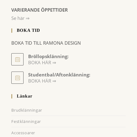
VARIERANDE ÖPPETTIDER
Se här ⇒
BOKA TID
BOKA TID TILL RAMONA DESIGN
Bröllopsklänning:
BOKA HÄR ⇒
Opens
Studentbal/Aftonklänning:
in
Opens
BOKA HÄR ⇒
a
in
a
new
Länkar
new
tab
tab
Brudklänningar
Festklänningar
Accessoarer