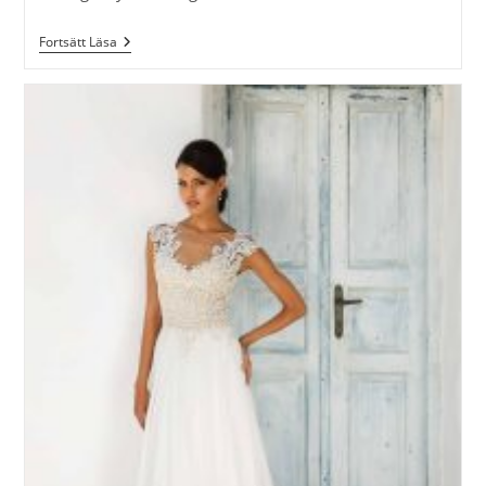
Brudklännings
Fortsätt Läsa
Trender