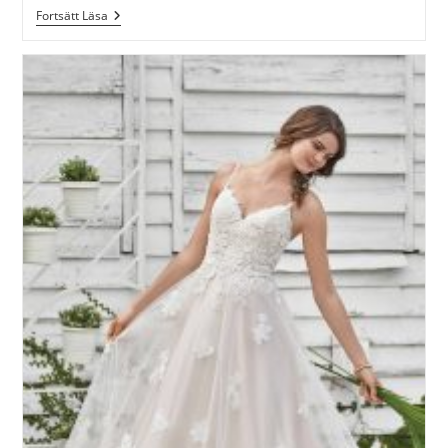
Att
Fortsätt Läsa
Klä
Sig
Korrekt
Vid
Bröllop