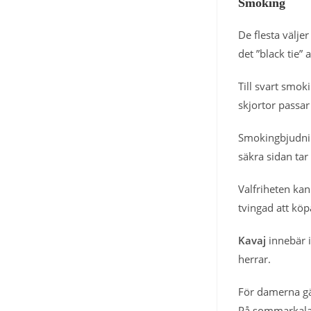
Smoking
De flesta välje
det ”black tie”
Till svart smok
skjortor passa
Smokingbjudnin
säkra sidan tar
Valfriheten kan
tvingad att köpa
Kavaj
innebär i
herrar.
För damerna gäl
På sommarkalase