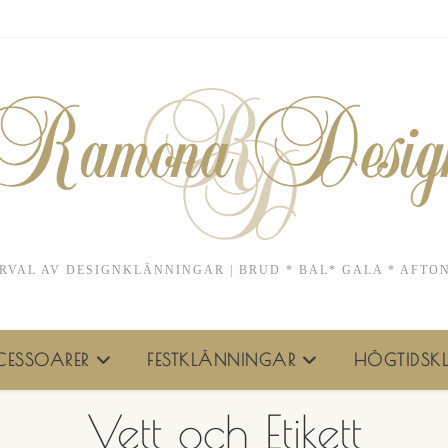
RVAL AV DESIGNKLÄNNINGAR | BRUD * BAL* GALA * AFTO
ESSOARER
FESTKLÄNNINGAR
HÖGTIDSKL
Vett och Etikett