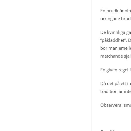
En brudklänning
urringade brud
De kvinnliga gä
”påkläddhet”. D
bör man emeller
matchande sjal
En given regel 
Då det på ett i
tradition är in
Observera: smo