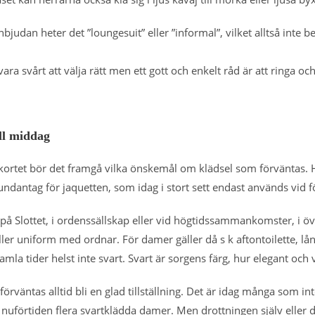
nbjudan heter det ”loungesuit” eller ”informal”, vilket alltså inte
ara svårt att välja rätt men ett gott och enkelt råd är att ringa oc
ll middag
kortet bör det framgå vilka önskemål om klädsel som förväntas. 
ndantag för jaquetten, som idag i stort sett endast används vid 
å Slottet, i ordenssällskap eller vid högtidssammankomster, i öv
ller uniform med ordnar. För damer gäller då s k aftontoilette, l
gamla tider helst inte svart. Svart är sorgens färg, hur elegant och
örväntas alltid bli en glad tillställning. Det är idag många som i
nuförtiden flera svartklädda damer. Men drottningen själv eller de