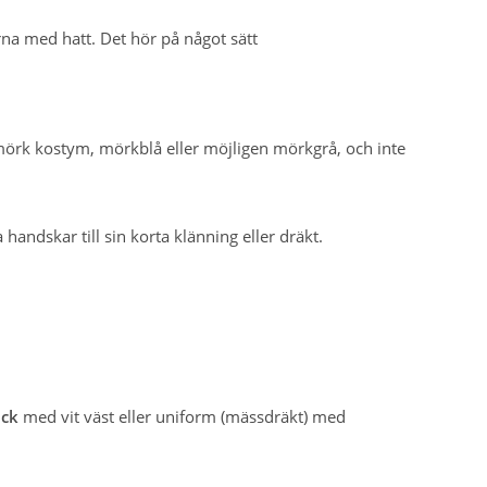
rna med hatt. Det hör på något sätt
mörk kostym, mörkblå eller möjligen mörkgrå, och inte
handskar till sin korta klänning eller dräkt.
ack
med vit väst eller uniform (mässdräkt) med