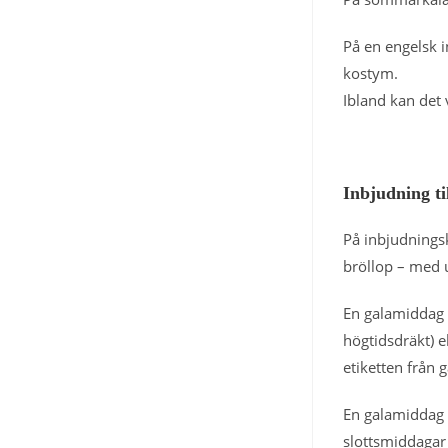
På en engelsk i
kostym.
Ibland kan det v
Inbjudning ti
På inbjudnings
bröllop – med u
En galamiddag p
högtidsdräkt) e
etiketten från 
En galamiddag f
slottsmiddagar 