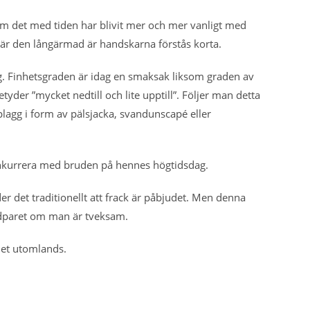
om det med tiden har blivit mer och mer vanligt med
 är den långärmad är handskarna förstås korta.
ing. Finhetsgraden är idag en smaksak liksom graden av
yder ”mycket nedtill och lite upptill”. Följer man detta
plagg i form av pälsjacka, svandunscapé eller
år konkurrera med bruden på hennes högtidsdag.
der det traditionellt att frack är påbjudet. Men denna
värdparet om man är tveksam.
det utomlands.