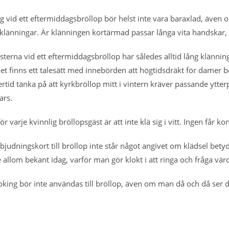
 vid ett eftermiddagsbröllop bör helst inte vara baraxlad, även 
klänningar. Är klänningen kortärmad passar långa vita handskar,
sterna vid ett eftermiddagsbröllop har således alltid lång klänn
et finns ett talesätt med innebörden att högtidsdräkt för damer bet
tid tänka på att kyrkbröllop mitt i vintern kräver passande ytter
ars.
för varje kvinnlig bröllopsgäst är att inte klä sig i vitt. Ingen f
nbjudningskort till bröllop inte står något angivet om klädsel bety
te allom bekant idag, varför man gör klokt i att ringa och fråga 
king bör inte användas till bröllop, även om man då och då ser 