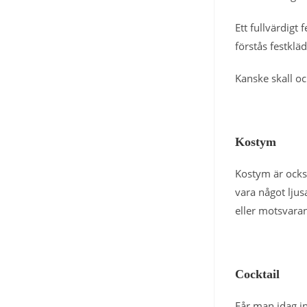
Ett fullvärdigt
förstås festklä
Kanske skall oc
Kostym
Kostym är ocks
vara något ljus
eller motsvaran
Cocktail
Får man idag in