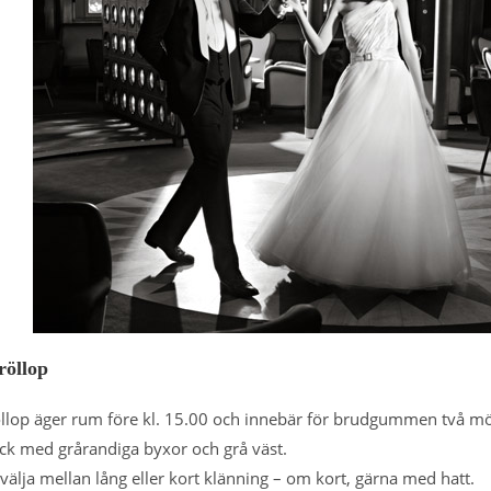
röllop
lop äger rum före kl. 15.00 och innebär för brudgummen två möjl
ck med grårandiga byxor och grå väst.
älja mellan lång eller kort klänning – om kort, gärna med hatt.