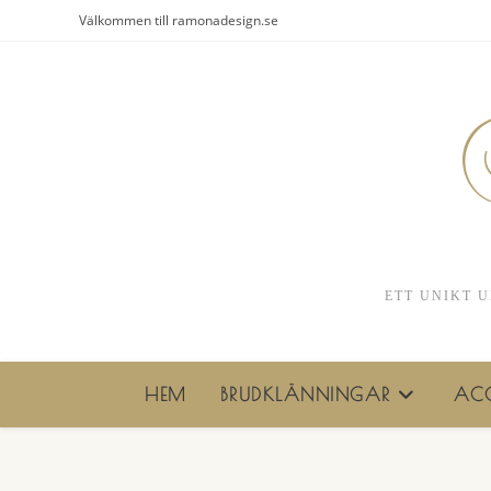
Hoppa
Välkommen till ramonadesign.se
till
innehållet
ETT UNIKT U
HEM
BRUDKLÄNNINGAR
ACC