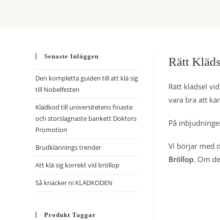
Senaste Inläggen
Rätt Kläds
Den kompletta guiden till att klä sig
Rätt klädsel vid
till Nobelfesten
vara bra att kän
Klädkod till universitetens finaste
och storslagnaste bankett Doktors
På inbjudningen
Promotion
Vi börjar med de
Brudklännings trender
Bröllop
. Om det
Att klä sig korrekt vid bröllop
Så knäcker ni KLÄDKODEN
Produkt Taggar