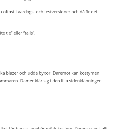
ju oftast i vardags- och festversioner och då är det
tie” eller ”tails”.
dvika blazer och udda byxor. Däremot kan kostymen
sommaren. Damer klär sig i den lilla sidenklänningen
Vilket för herrar innebär mörk kostym. Damer syns i allt