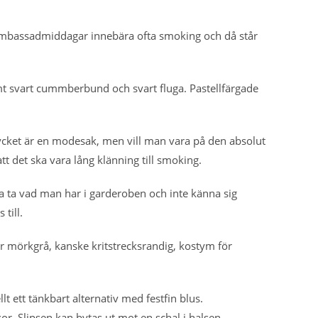
n. Ambassadmiddagar innebära ofta smoking och då står
mt svart cummberbund och svart fluga. Pastellfärgade
ycket är en modesak, men vill man vara på den absolut
att det ska vara lång klänning till smoking.
na ta vad man har i garderoben och inte känna sig
till.
 mörkgrå, kanske kritstrecksrandig, kostym för
t ett tänkbart alternativ med festfin blus.
xor. Slipsen kan bytas ut mot en schal i halsen.