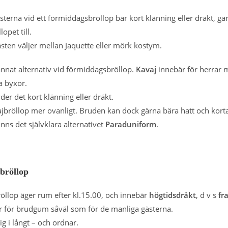
sterna vid ett förmiddagsbröllop bär kort klänning eller dräkt, gä
opet till.
sten väljer mellan Jaquette eller mörk kostym.
annat alternativ vid förmiddagsbröllop.
Kavaj
innebär för herrar 
a byxor.
er det kort klänning eller dräkt.
ajbröllop mer ovanligt. Bruden kan dock gärna bära hatt och korta 
inns det självklara alternativet
Paraduniform
.
bröllop
öllop äger rum efter kl.15.00, och innebär
högtidsdräkt
, d v s
fr
ar för brudgum såväl som för de manliga gästerna.
g i långt – och ordnar.