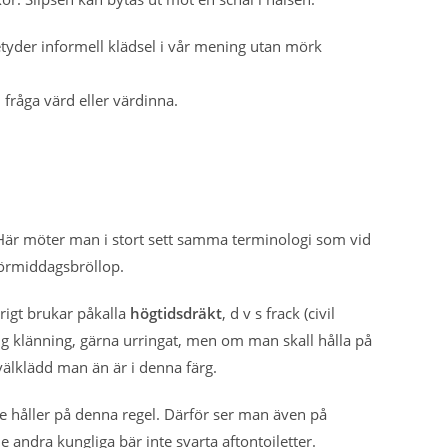
 betyder informell klädsel i vår mening utan mörk
h fråga värd eller värdinna.
Här möter man i stort sett samma terminologi som vid
förmiddagsbröllop.
rigt brukar påkalla
högtidsdräkt
, d v s frack (civil
ång klänning, gärna urringat, men om man skall hålla på
 välklädd man än är i denna färg.
nte håller på denna regel. Därför ser man även på
 andra kungliga bär inte svarta aftontoiletter.