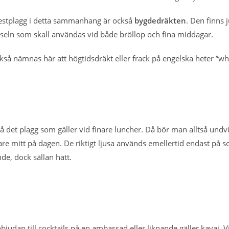
 festplagg i detta sammanhang är också
bygdedräkten
. Den finns 
dseln som skall användas vid både bröllop och fina middagar.
kså nämnas här att högtidsdräkt eller frack på engelska heter ”white 
å det plagg som gäller vid finare luncher. Då bör man alltså un
are mitt på dagen. De riktigt ljusa används emellertid endast på 
de, dock sällan hatt.
bjudan till cocktails på en ambassad eller liknande gäller kavaj. 