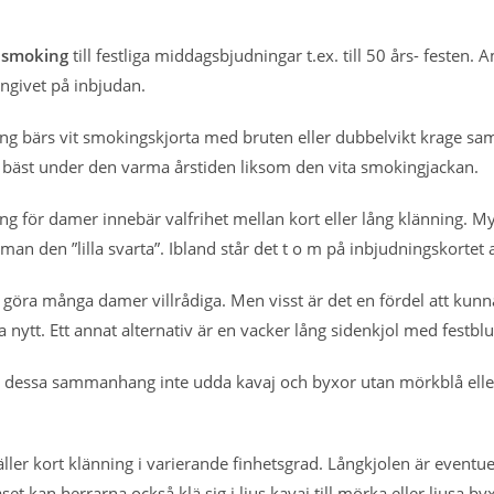
r
smoking
till festliga middagsbjudningar t.ex. till 50 års- feste
 angivet på inbjudan.
ing bärs vit smokingskjorta med bruten eller dubbelvikt krage sa
r bäst under den varma årstiden liksom den vita smokingjackan.
g för damer innebär valfrihet mellan kort eller lång klänning. M
 man den ”lilla svarta”. Ibland står det t o m på inbjudningskortet 
 göra många damer villrådiga. Men visst är det en fördel att kun
 nytt. Ett annat alternativ är en vacker lång sidenkjol med festblus 
 dessa sammanhang inte udda kavaj och byxor utan mörkblå eller
ler kort klänning i varierande finhetsgrad. Långkjolen är eventuell
t kan herrarna också klä sig i ljus kavaj till mörka eller ljusa by