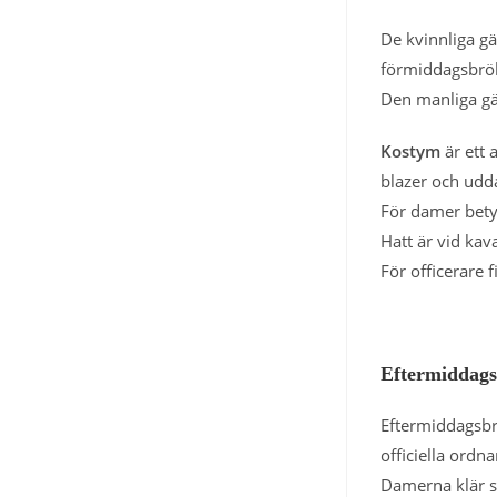
De kvinnliga gä
förmiddagsbröll
Den manliga gä
Kostym
är ett 
blazer och udd
För damer betyd
Hatt är vid kav
För officerare f
Eftermiddags
Eftermiddagsbr
officiella ordn
Damerna klär si