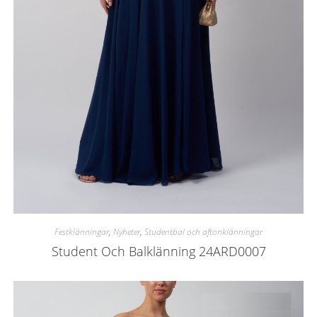
Festklänningar
,
Nyheter
,
Studentbal och aftonklänningar
Student Och Balklänning 24ARD0007