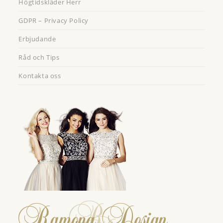
Högtidskläder Herr
GDPR – Privacy Policy
Erbjudande
Råd och Tips
Kontakta oss