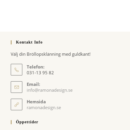
Kontakt Info
Välj din Bröllopsklänning med guldkant!
Telefon:
031-13 95 82
Email:
Opens
info@ramonadesign.se
in
your
Hemsida
application
ramonadesign.se
Öppettider