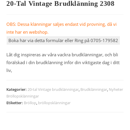
20-Tal Vintage Brudklänning 2308
OBS: Dessa klänningar säljes endast vid provning, då vi
inte har en webshop.
Boka här via detta formulär eller Ring på 0705-179582
Låt dig inspireras av våra vackra brudklänningar, och bli
förälskad i din brudklänning inför din viktigaste dag i ditt
liv,
Kategorier:
20-tal Vintage brudklänningar
,
Brudklänningar
,
Nyheter
Bröllopsklänningar
Etiketter:
Bröllop
,
bröllopsklänningar