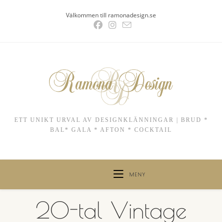
Hoppa
Välkommen till ramonadesign.se
till
innehållet
ETT UNIKT URVAL AV DESIGNKLÄNNINGAR | BRUD *
BAL* GALA * AFTON * COCKTAIL
MENY
20-tal Vintage