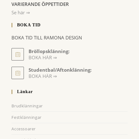
VARIERANDE ÖPPETTIDER
Se här ⇒
BOKA TID
BOKA TID TILL RAMONA DESIGN
Bröllopsklänning:
BOKA HÄR ⇒
Opens
Studentbal/Aftonklänning:
in
Opens
BOKA HÄR ⇒
a
in
a
new
Länkar
new
tab
tab
Brudklänningar
Festklänningar
Accessoarer