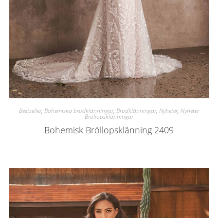
Bestseller
,
Bohemiska brudklänningar
,
Brudklänningar
,
Nyheter
,
Nyheter
Bröllopsklänningar
Bohemisk Bröllopsklänning 2409