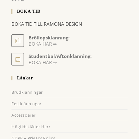
BOKA TID
BOKA TID TILL RAMONA DESIGN
Bröllopsklänning:
BOKA HÄR ⇒
Opens
Studentbal/Aftonklänning:
in
Opens
BOKA HÄR ⇒
a
in
a
new
Länkar
new
tab
tab
Brudklänningar
Festklänningar
Accessoarer
Högtidskläder Herr
GDPR – Privacy Policy