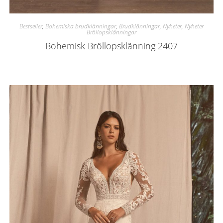
Bestseller
,
Bohemiska brudklänningar
,
Brudklänningar
,
Nyheter
,
Nyheter
Bröllopsklänningar
Bohemisk Bröllopsklänning 2407