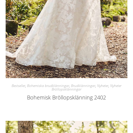
Bestseller
,
Bohemiska brudklänningar
,
Brudklänningar
,
Nyheter
,
Nyheter
Bröllopsklänningar
Bohemisk Bröllopsklänning 2402