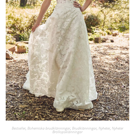
Bestseller
,
Bohemiska brudklänningar
,
Brudklänningar
,
Nyheter
,
Nyheter
Bröllopsklänningar