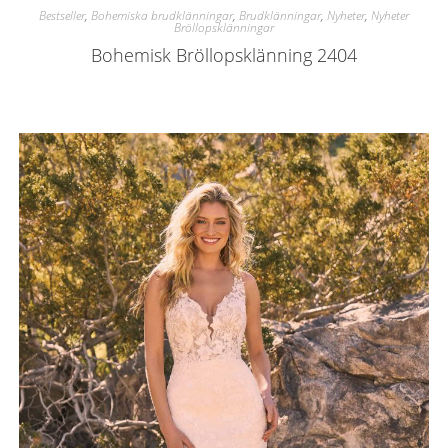
Bestseller
,
Bohemiska brudklänningar
,
Brudklänningar
,
Nyheter
,
Nyheter
Bröllopsklänningar
Bohemisk Bröllopsklänning 2404