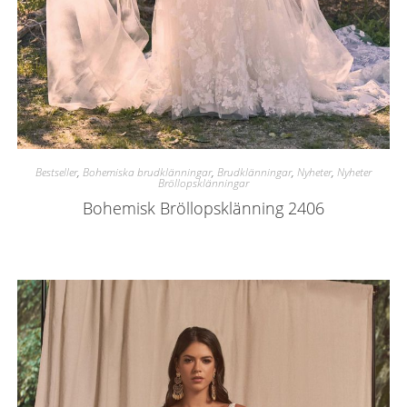
Bestseller
,
Bohemiska brudklänningar
,
Brudklänningar
,
Nyheter
,
Nyheter
Bröllopsklänningar
Bohemisk Bröllopsklänning 2406