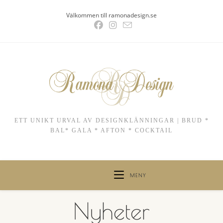
Hoppa
Välkommen till ramonadesign.se
till
innehållet
ETT UNIKT URVAL AV DESIGNKLÄNNINGAR | BRUD *
BAL* GALA * AFTON * COCKTAIL
MENY
Nyheter