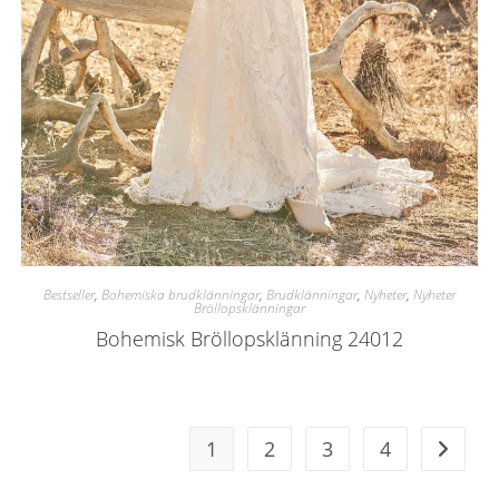
Bestseller
,
Bohemiska brudklänningar
,
Brudklänningar
,
Nyheter
,
Nyheter
Bröllopsklänningar
Bohemisk Bröllopsklänning 24012
1
2
3
4