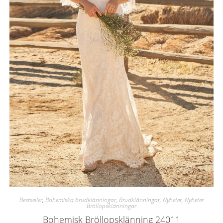
Bestseller
,
Bohemiska brudklänningar
,
Brudklänningar
,
Nyheter
,
Nyheter
Bröllopsklänningar
Bohemisk Bröllopsklänning 24011