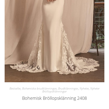
Bestseller
,
Bohemiska brudklänningar
,
Brudklänningar
,
Nyheter
,
Nyheter
Bröllopsklänningar
Bohemisk Bröllopsklänning 2408