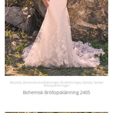
Bestseller
,
Bohemiska brudklänningar
,
Brudklänningar
,
Nyheter
,
Nyheter
Bröllopsklänningar
Bohemisk Bröllopsklänning 2405