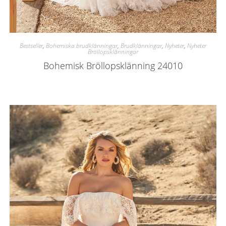
Bestseller
,
Bohemiska brudklänningar
,
Brudklänningar
,
Nyheter
,
Nyheter
Bröllopsklänningar
Bohemisk Bröllopsklänning 24010