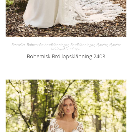
Bestseller
,
Bohemiska brudklänningar
,
Brudklänningar
,
Nyheter
,
Nyheter
Bröllopsklänningar
Bohemisk Bröllopsklänning 2403