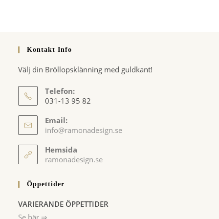
Kontakt Info
Välj din Bröllopsklänning med guldkant!
Telefon:
031-13 95 82
Email:
Opens
info@ramonadesign.se
in
your
Hemsida
application
ramonadesign.se
Öppettider
VARIERANDE ÖPPETTIDER
Se här ⇒