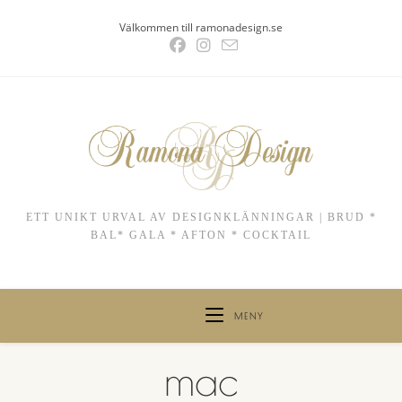
Hoppa
Välkommen till ramonadesign.se
till
innehållet
ETT UNIKT URVAL AV DESIGNKLÄNNINGAR | BRUD *
BAL* GALA * AFTON * COCKTAIL
MENY
mac