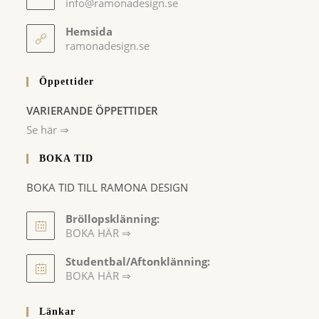
Opens
info@ramonadesign.se
in
your
Hemsida
application
ramonadesign.se
Öppettider
VARIERANDE ÖPPETTIDER
Se här ⇒
BOKA TID
BOKA TID TILL RAMONA DESIGN
Bröllopsklänning:
BOKA HÄR ⇒
Opens
Studentbal/Aftonklänning:
in
Opens
BOKA HÄR ⇒
a
in
a
new
Länkar
new
tab