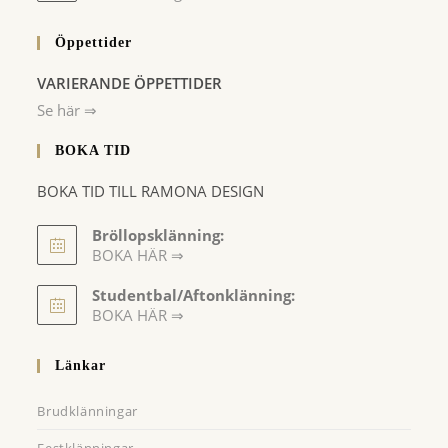
Öppettider
VARIERANDE ÖPPETTIDER
Se här ⇒
BOKA TID
BOKA TID TILL RAMONA DESIGN
Bröllopsklänning:
BOKA HÄR ⇒
Opens
Studentbal/Aftonklänning:
in
Opens
BOKA HÄR ⇒
a
in
a
new
Länkar
new
tab
tab
Brudklänningar