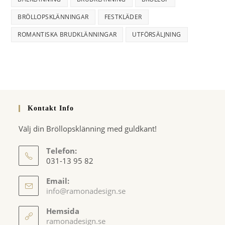
BRÖLLOPSKLÄNNINGAR
FESTKLÄDER
ROMANTISKA BRUDKLÄNNINGAR
UTFÖRSÄLJNING
Kontakt Info
Välj din Bröllopsklänning med guldkant!
Telefon:
031-13 95 82
Email:
Opens
info@ramonadesign.se
in
your
Hemsida
application
ramonadesign.se