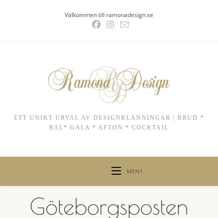
Hoppa
Välkommen till ramonadesign.se
till
innehållet
ETT UNIKT URVAL AV DESIGNKLÄNNINGAR | BRUD *
BAL* GALA * AFTON * COCKTAIL
MENY
Göteborgsposten