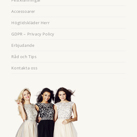
Festklänningar
Accessoarer
Högtidskläder Herr
GDPR – Privacy Policy
Erbjudande
Råd och Tips
Kontakta oss