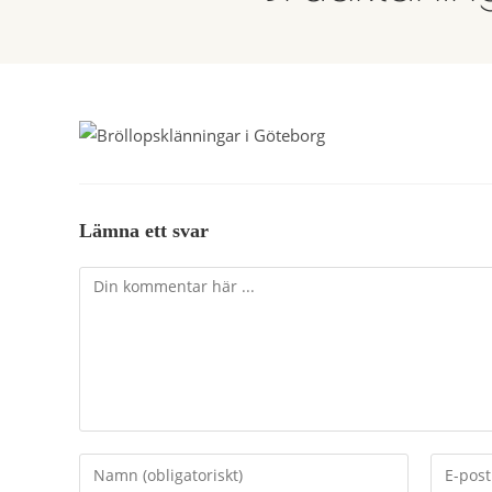
Lämna ett svar
Kommentar
Ange
Ange