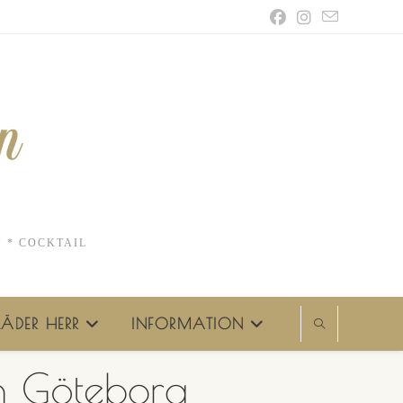
N * COCKTAIL
ÄDER HERR
INFORMATION
n Göteborg