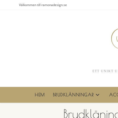
Hoppa
Välkommen till ramonadesign.se
till
innehållet
ETT UNIKT U
HEM
BRUDKLÄNNINGAR
ACC
Brudkläni