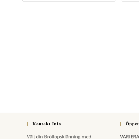
ditt
din
namn
e-
eller
postadr
användarnamn
för
för
att
att
kommen
kommentera
Kontakt Info
Öppet
Välj din Bröllopsklänning med
VARIER