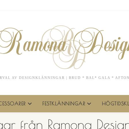
RVAL AV DESIGNKLÄNNINGAR | BRUD * BAL* GALA * AFTO
ESSOARER
FESTKLÄNNINGAR
HÖGTIDSKL
ngar från Ramona Desig