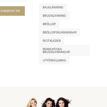
l
t
BALKLÄNNING
e
BRUDKLÄNNING
r
BRÖLLOP
n
BRÖLLOPSKLÄNNINGAR
a
t
FESTKLÄDER
i
ROMANTISKA
BRUDKLÄNNINGAR
v
e
UTFÖRSÄLJNING
: