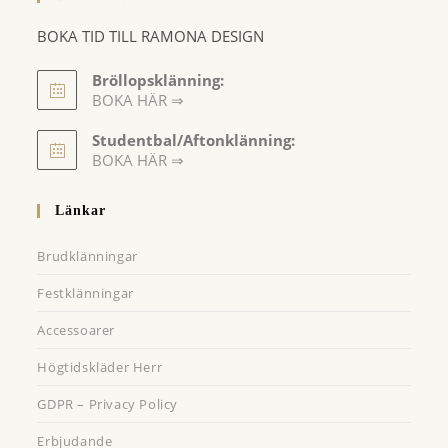
BOKA TID TILL RAMONA DESIGN
Bröllopsklänning:
BOKA HÄR ⇒
Opens
Studentbal/Aftonklänning:
in
Opens
BOKA HÄR ⇒
a
in
a
new
Länkar
new
tab
tab
Brudklänningar
Festklänningar
Accessoarer
Högtidskläder Herr
GDPR – Privacy Policy
Erbjudande