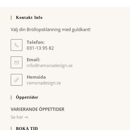
Kontakt Info
Välj din Bröllopsklänning med guldkant!
Telefon:
031-13 95 82
Email:
Opens
info@ramonadesign.se
in
your
Hemsida
application
ramonadesign.se
Öppettider
VARIERANDE ÖPPETTIDER
Se här ⇒
BOKA TID