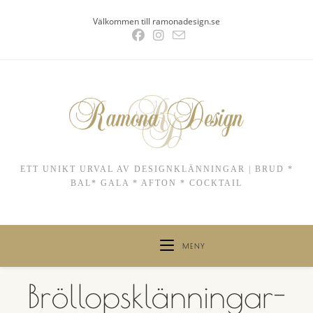
Hoppa
Välkommen till ramonadesign.se
till
innehållet
ETT UNIKT URVAL AV DESIGNKLÄNNINGAR | BRUD *
BAL* GALA * AFTON * COCKTAIL
MENY
Bröllopsklänningar-