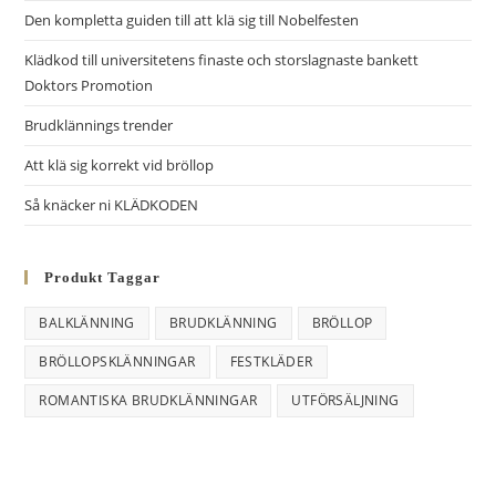
r
Den kompletta guiden till att klä sig till Nobelfesten
n
Klädkod till universitetens finaste och storslagnaste bankett
a
Doktors Promotion
t
i
Brudklännings trender
v
Att klä sig korrekt vid bröllop
e
Så knäcker ni KLÄDKODEN
:
Produkt Taggar
BALKLÄNNING
BRUDKLÄNNING
BRÖLLOP
BRÖLLOPSKLÄNNINGAR
FESTKLÄDER
ROMANTISKA BRUDKLÄNNINGAR
UTFÖRSÄLJNING