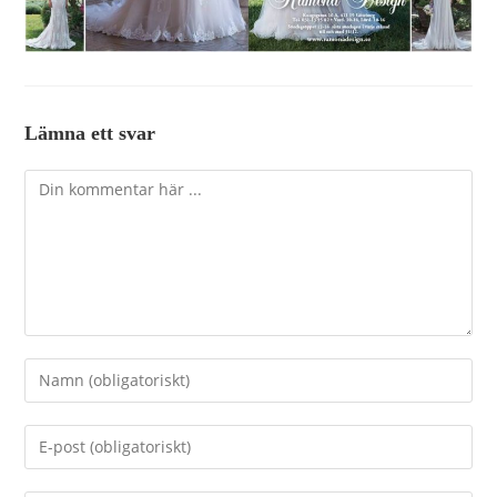
Lämna ett svar
Kommentar
Ange
ditt
namn
Ange
eller
din
användarnamn
e-