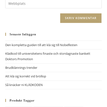
Ange
för
postadress
URL
att
för
till
kommentera
A
att
din
l
kommentera
webbplats
t
(valfritt)
Senaste Inläggen
e
r
Den kompletta guiden till att klä sig till Nobelfesten
n
Klädkod till universitetens finaste och storslagnaste bankett
a
Doktors Promotion
t
i
Brudklännings trender
v
Att klä sig korrekt vid bröllop
e
Så knäcker ni KLÄDKODEN
:
Produkt Taggar