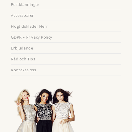
Festklänningar
Accessoarer
Högtidskläder Herr
GDPR – Privacy Policy
Erbjudande
Råd och Tips
Kontakta oss