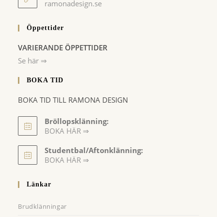
ramonadesign.se
Öppettider
VARIERANDE ÖPPETTIDER
Se här ⇒
BOKA TID
BOKA TID TILL RAMONA DESIGN
Bröllopsklänning:
BOKA HÄR ⇒
Opens
Studentbal/Aftonklänning:
in
Opens
BOKA HÄR ⇒
a
in
a
new
Länkar
new
tab
tab
Brudklänningar