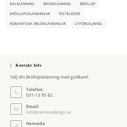
BALKLÄNNING
BRUDKLÄNNING
BRÖLLOP
BRÖLLOPSKLÄNNINGAR
FESTKLÄDER
ROMANTISKA BRUDKLÄNNINGAR
UTFÖRSÄLJNING
Kontakt Info
Välj din Bröllopsklänning med guldkant!
Telefon:
031-13 95 82
Email:
Opens
info@ramonadesign.se
in
your
Hemsida
application