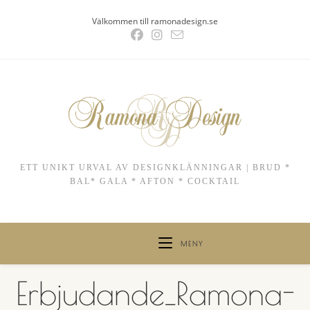
Hoppa
Välkommen till ramonadesign.se
till
innehållet
ETT UNIKT URVAL AV DESIGNKLÄNNINGAR | BRUD *
BAL* GALA * AFTON * COCKTAIL
MENY
Erbjudande_Ramona-