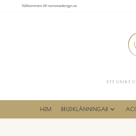
Hoppa
Välkommen till ramonadesign.se
till
innehållet
ETT UNIKT U
HEM
BRUDKLÄNNINGAR
ACC