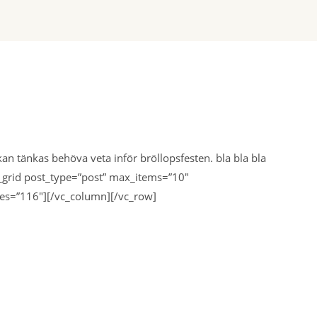
 kan tänkas behöva veta inför bröllopsfesten. bla bla bla
grid post_type=”post” max_items=”10″
es=”116″][/vc_column][/vc_row]