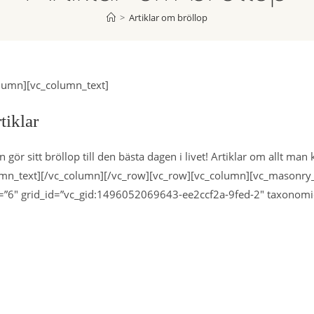
>
Artiklar om bröllop
lumn][vc_column_text]
tiklar
gör sitt bröllop till den bästa dagen i livet! Artiklar om allt man
mn_text][/vc_column][/vc_row][vc_row][vc_column][vc_masonry_
=”6″ grid_id=”vc_gid:1496052069643-ee2ccf2a-9fed-2″ taxonomi