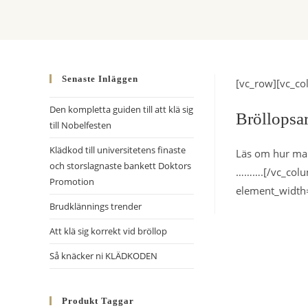
Senaste Inläggen
[vc_row][vc_co
Den kompletta guiden till att klä sig
Bröllopsar
till Nobelfesten
Klädkod till universitetens finaste
Läs om hur man 
och storslagnaste bankett Doktors
……….[/vc_colu
Promotion
element_width
Brudklännings trender
Att klä sig korrekt vid bröllop
Så knäcker ni KLÄDKODEN
Produkt Taggar