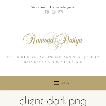
Hoppa
Välkommen till ramonadesign.se
till
innehållet
ETT UNIKT URVAL AV DESIGNKLÄNNINGAR | BRUD *
BAL* GALA * AFTON * COCKTAIL
MENY
client_dark.png