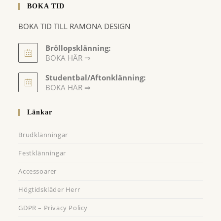
BOKA TID
BOKA TID TILL RAMONA DESIGN
Bröllopsklänning:
BOKA HÄR ⇒
Opens
Studentbal/Aftonklänning:
in
Opens
BOKA HÄR ⇒
a
in
a
new
Länkar
new
tab
tab
Brudklänningar
Festklänningar
Accessoarer
Högtidskläder Herr
GDPR – Privacy Policy