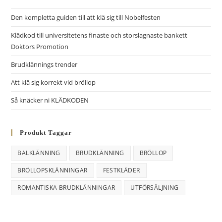
r
Den kompletta guiden till att klä sig till Nobelfesten
n
Klädkod till universitetens finaste och storslagnaste bankett
a
Doktors Promotion
t
i
Brudklännings trender
v
Att klä sig korrekt vid bröllop
e
Så knäcker ni KLÄDKODEN
:
Produkt Taggar
BALKLÄNNING
BRUDKLÄNNING
BRÖLLOP
BRÖLLOPSKLÄNNINGAR
FESTKLÄDER
ROMANTISKA BRUDKLÄNNINGAR
UTFÖRSÄLJNING