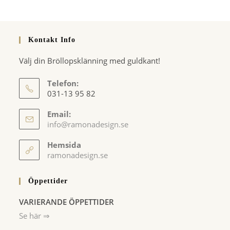
Kontakt Info
Välj din Bröllopsklänning med guldkant!
Telefon:
031-13 95 82
Email:
Opens
info@ramonadesign.se
in
your
Hemsida
application
ramonadesign.se
Öppettider
VARIERANDE ÖPPETTIDER
Se här ⇒