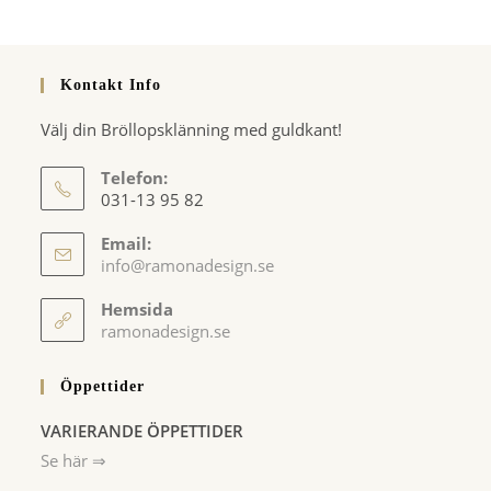
Kontakt Info
Välj din Bröllopsklänning med guldkant!
Telefon:
031-13 95 82
Email:
Opens
info@ramonadesign.se
in
your
Hemsida
application
ramonadesign.se
Öppettider
VARIERANDE ÖPPETTIDER
Se här ⇒