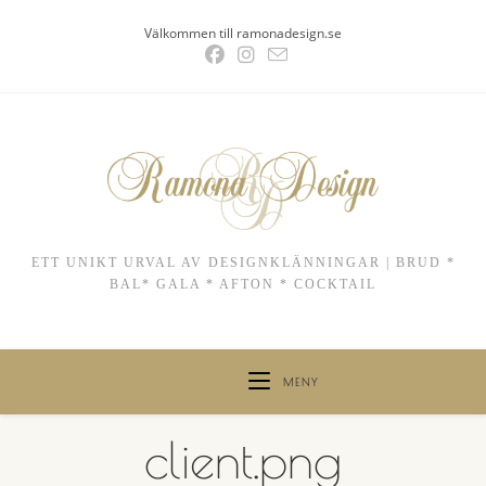
Hoppa
Välkommen till ramonadesign.se
till
innehållet
ETT UNIKT URVAL AV DESIGNKLÄNNINGAR | BRUD *
BAL* GALA * AFTON * COCKTAIL
MENY
client.png