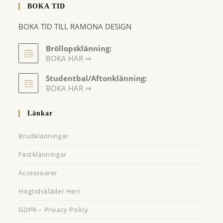
BOKA TID
BOKA TID TILL RAMONA DESIGN
Bröllopsklänning:
BOKA HÄR ⇒
Opens
Studentbal/Aftonklänning:
in
Opens
BOKA HÄR ⇒
a
in
a
new
Länkar
new
tab
tab
Brudklänningar
Festklänningar
Accessoarer
Högtidskläder Herr
GDPR – Privacy Policy