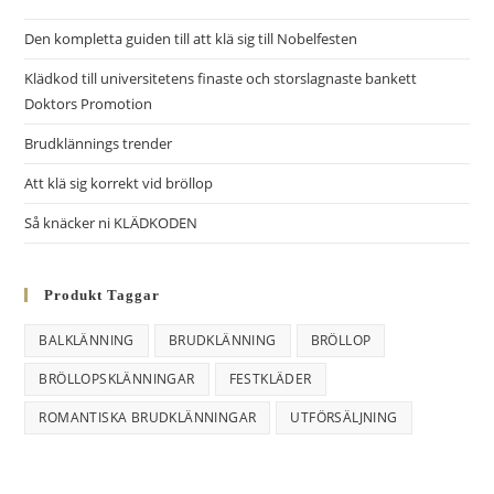
r
Den kompletta guiden till att klä sig till Nobelfesten
n
Klädkod till universitetens finaste och storslagnaste bankett
a
Doktors Promotion
t
i
Brudklännings trender
v
Att klä sig korrekt vid bröllop
e
Så knäcker ni KLÄDKODEN
:
Produkt Taggar
BALKLÄNNING
BRUDKLÄNNING
BRÖLLOP
BRÖLLOPSKLÄNNINGAR
FESTKLÄDER
ROMANTISKA BRUDKLÄNNINGAR
UTFÖRSÄLJNING