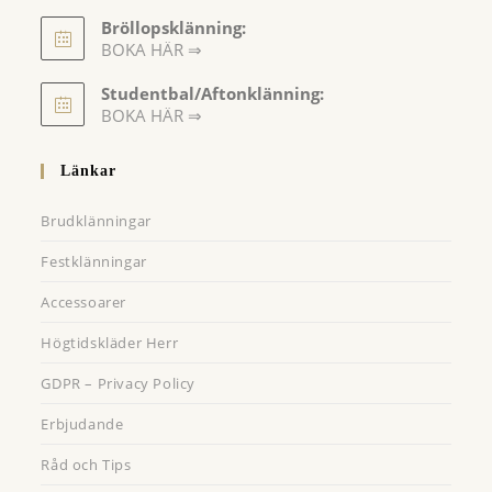
Bröllopsklänning:
BOKA HÄR ⇒
Opens
Studentbal/Aftonklänning:
in
Opens
BOKA HÄR ⇒
a
in
a
new
Länkar
new
tab
tab
Brudklänningar
Festklänningar
Accessoarer
Högtidskläder Herr
GDPR – Privacy Policy
Erbjudande
Råd och Tips