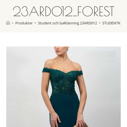
23ARD012_FOREST
>
Produkter
>
Student och balklänning 23ARD012
>
STUDENTKLÄN