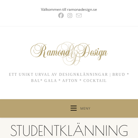
Hoppa
Välkommen till ramonadesign.se
till
innehållet
ETT UNIKT URVAL AV DESIGNKLÄNNINGAR | BRUD *
BAL* GALA * AFTON * COCKTAIL
MENY
STUDENTKLÄNNING