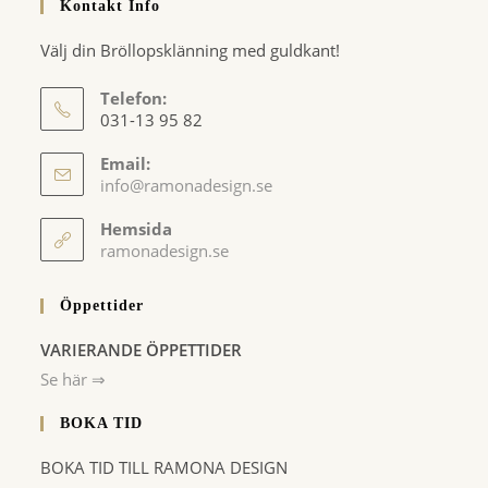
Kontakt Info
Välj din Bröllopsklänning med guldkant!
Telefon:
031-13 95 82
Email:
Opens
info@ramonadesign.se
in
your
Hemsida
application
ramonadesign.se
Öppettider
VARIERANDE ÖPPETTIDER
Se här ⇒
BOKA TID
BOKA TID TILL RAMONA DESIGN