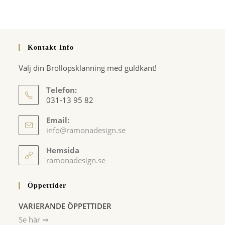
Kontakt Info
Välj din Bröllopsklänning med guldkant!
Telefon:
031-13 95 82
Email:
Opens
info@ramonadesign.se
in
your
Hemsida
application
ramonadesign.se
Öppettider
VARIERANDE ÖPPETTIDER
Se här ⇒