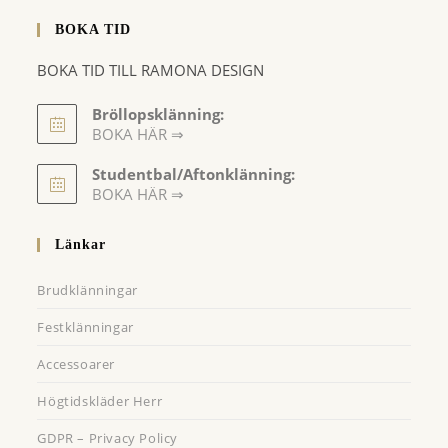
BOKA TID
BOKA TID TILL RAMONA DESIGN
Bröllopsklänning:
BOKA HÄR ⇒
Opens
Studentbal/Aftonklänning:
in
Opens
BOKA HÄR ⇒
a
in
a
new
Länkar
new
tab
tab
Brudklänningar
Festklänningar
Accessoarer
Högtidskläder Herr
GDPR – Privacy Policy