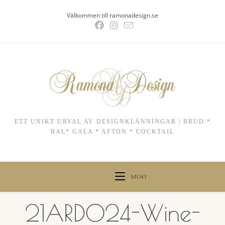
Hoppa
Välkommen till ramonadesign.se
till
innehållet
ETT UNIKT URVAL AV DESIGNKLÄNNINGAR | BRUD *
BAL* GALA * AFTON * COCKTAIL
MENY
21ARD024-Wine-