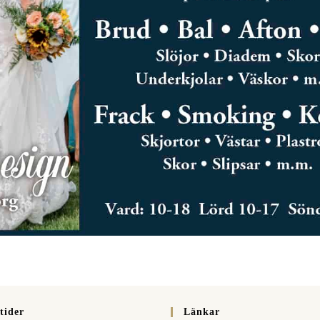
tider
Länkar