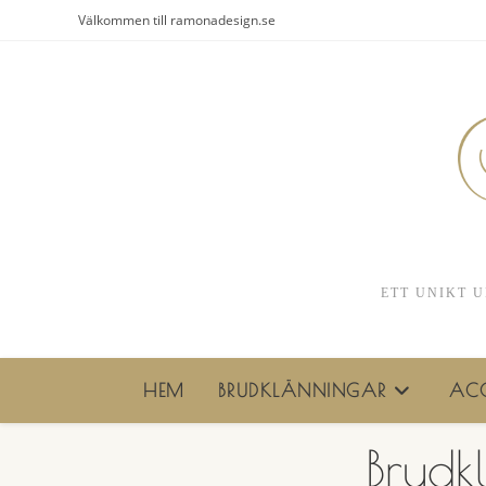
Hoppa
Välkommen till ramonadesign.se
till
innehållet
ETT UNIKT U
HEM
BRUDKLÄNNINGAR
ACC
Brudk