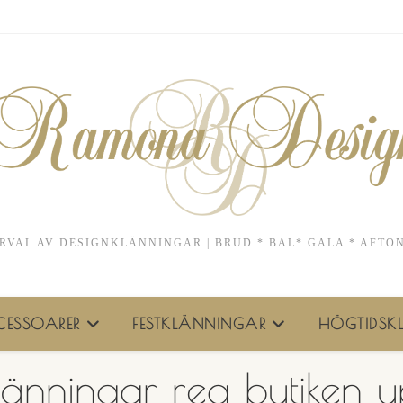
RVAL AV DESIGNKLÄNNINGAR | BRUD * BAL* GALA * AFTO
ESSOARER
FESTKLÄNNINGAR
HÖGTIDSKL
länningar rea butiken 