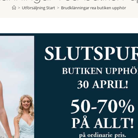
>
Utförsäljning Start
>
Brudklänningar rea butiken upphör