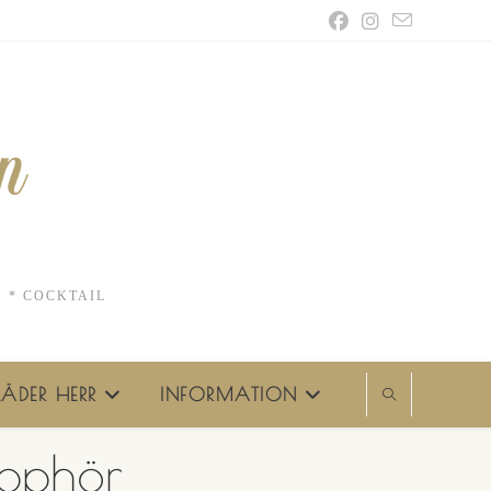
N * COCKTAIL
ÄDER HERR
INFORMATION
upphör