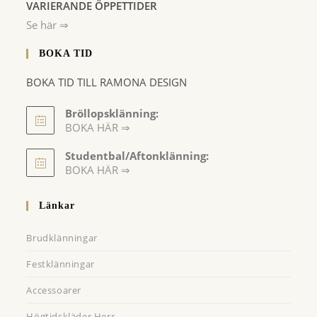
VARIERANDE ÖPPETTIDER
Se här ⇒
BOKA TID
BOKA TID TILL RAMONA DESIGN
Bröllopsklänning:
BOKA HÄR ⇒
Opens
Studentbal/Aftonklänning:
in
Opens
BOKA HÄR ⇒
a
in
a
new
Länkar
new
tab
tab
Brudklänningar
Festklänningar
Accessoarer
Högtidskläder Herr