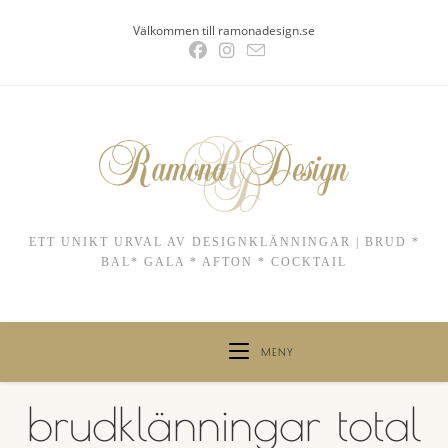
Hoppa
Välkommen till ramonadesign.se
till
innehållet
ETT UNIKT URVAL AV DESIGNKLÄNNINGAR | BRUD *
BAL* GALA * AFTON * COCKTAIL
MENY
brudklänningar total