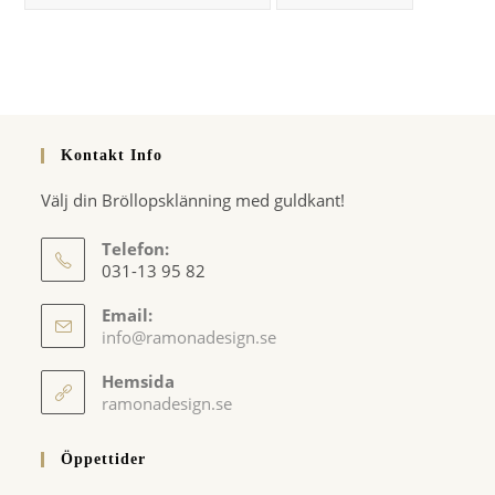
Kontakt Info
Välj din Bröllopsklänning med guldkant!
Telefon:
031-13 95 82
Email:
Opens
info@ramonadesign.se
in
your
Hemsida
application
ramonadesign.se
Öppettider