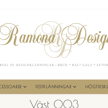
RVAL AV DESIGNKLÄNNINGAR | BRUD * BAL* GALA * AFTO
ESSOARER
FESTKLÄNNINGAR
HÖGTIDSKL
Väst 003