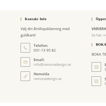
för
att
att
kommen
kommentera
Kontakt Info
Öppet
Välj din Bröllopsklänning med
VARIER
guldkant!
Se här ⇒
BOKA
Telefon:
031-13 95 82
BOKA TI
Email:
Opens
info@ramonadesign.se
in
your
Hemsida
application
ramonadesign.se
i