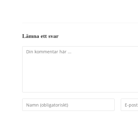
Lämna ett svar
Kommentar
Ange
Ange
ditt
din
namn
e-
eller
postadr
användarnamn
för