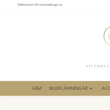
Hoppa
Välkommen till ramonadesign.se
till
innehållet
ETT UNIKT U
HEM
BRUDKLÄNNINGAR
ACC