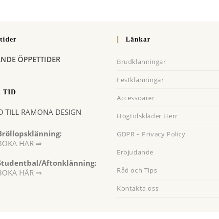
(valfritt)
tera
tider
Länkar
ANDE ÖPPETTIDER
Brudklänningar
Festklänningar
 TID
Accessoarer
D TILL RAMONA DESIGN
Högtidskläder Herr
Bröllopsklänning:
GDPR – Privacy Policy
BOKA HÄR ⇒
Erbjudande
Opens
Studentbal/Aftonklänning:
n
Råd och Tips
Opens
BOKA HÄR ⇒
a
in
Kontakta oss
a
new
new
tab
tab