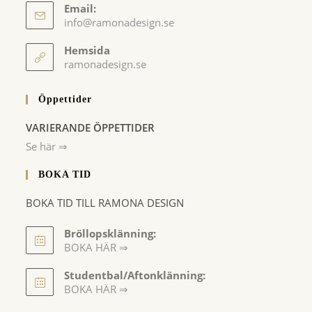
Email:
Opens
info@ramonadesign.se
in
your
Hemsida
application
ramonadesign.se
Öppettider
VARIERANDE ÖPPETTIDER
Se här ⇒
BOKA TID
BOKA TID TILL RAMONA DESIGN
Bröllopsklänning:
BOKA HÄR ⇒
Opens
Studentbal/Aftonklänning:
in
Opens
BOKA HÄR ⇒
a
in