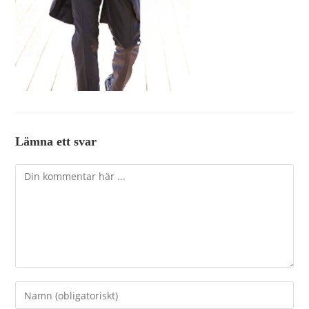
Lämna ett svar
Kommentar
Ange
ditt