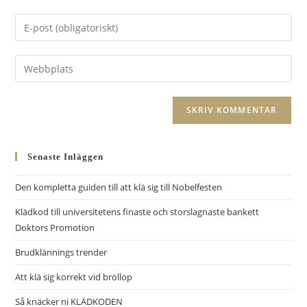
namn
Ange
eller
din
användarnamn
e-
Ange
för
postadress
URL
att
för
till
kommentera
A
att
din
l
kommentera
webbplats
t
(valfritt)
Senaste Inläggen
e
r
Den kompletta guiden till att klä sig till Nobelfesten
n
Klädkod till universitetens finaste och storslagnaste bankett
a
Doktors Promotion
t
i
Brudklännings trender
v
Att klä sig korrekt vid bröllop
e
Så knäcker ni KLÄDKODEN