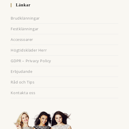
a
new
Länkar
new
tab
tab
Brudklänningar
Festklänningar
Accessoarer
Högtidskläder Herr
GDPR – Privacy Policy
Erbjudande
Råd och Tips
Kontakta oss