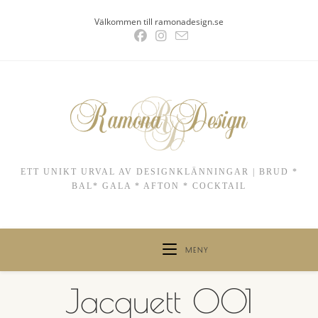
Hoppa
Välkommen till ramonadesign.se
till
innehållet
ETT UNIKT URVAL AV DESIGNKLÄNNINGAR | BRUD *
BAL* GALA * AFTON * COCKTAIL
MENY
Jacquett 001