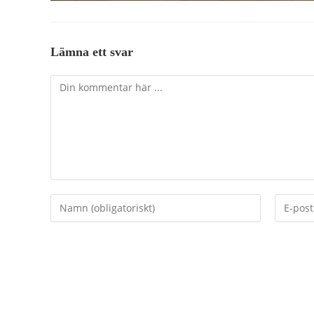
Lämna ett svar
Kommentar
Ange
Ange
ditt
din
namn
e-
eller
postadr
användarnamn
för
för
att
att
kommen