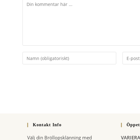
Kommentar
Ange
Ange
ditt
din
namn
e-
eller
postadr
användarnamn
för
för
att
att
kommen
kommentera
Kontakt Info
Öppet
Välj din Bröllopsklänning med
VARIER