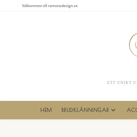
Hoppa
Välkommen till ramonadesign.se
till
innehållet
ETT UNIKT U
HEM
BRUDKLÄNNINGAR
ACC