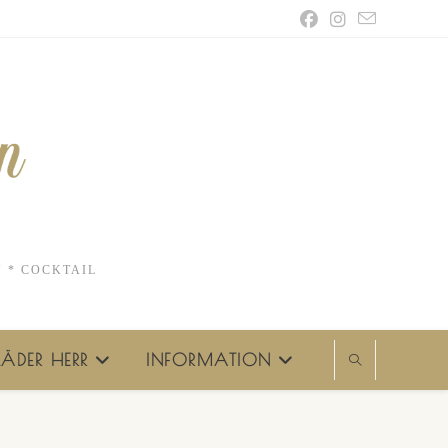
N * COCKTAIL
ÄDER HERR
INFORMATION