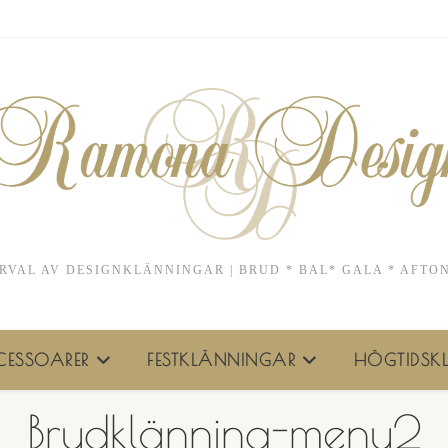
RVAL AV DESIGNKLÄNNINGAR | BRUD * BAL* GALA * AFTO
ESSOARER
FESTKLÄNNINGAR
HÖGTIDSKL
Brudklänning-meny2