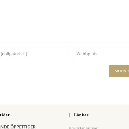
Ange
URL
till
ess
din
webbplats
(valfritt)
tera
tider
Länkar
ANDE ÖPPETTIDER
Brudklänningar