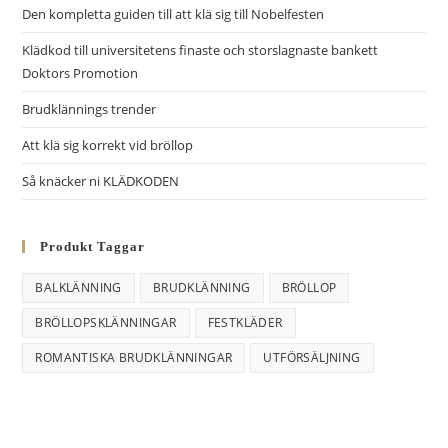
r
Den kompletta guiden till att klä sig till Nobelfesten
n
Klädkod till universitetens finaste och storslagnaste bankett
a
Doktors Promotion
t
i
Brudklännings trender
v
Att klä sig korrekt vid bröllop
e
Så knäcker ni KLÄDKODEN
:
Produkt Taggar
BALKLÄNNING
BRUDKLÄNNING
BRÖLLOP
BRÖLLOPSKLÄNNINGAR
FESTKLÄDER
ROMANTISKA BRUDKLÄNNINGAR
UTFÖRSÄLJNING