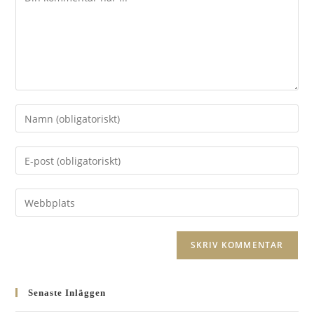
Ange
ditt
namn
Ange
eller
din
användarnamn
e-
Ange
för
postadress
URL
att
för
till
kommentera
A
att
din
l
kommentera
webbplats
t
(valfritt)
Senaste Inläggen
e