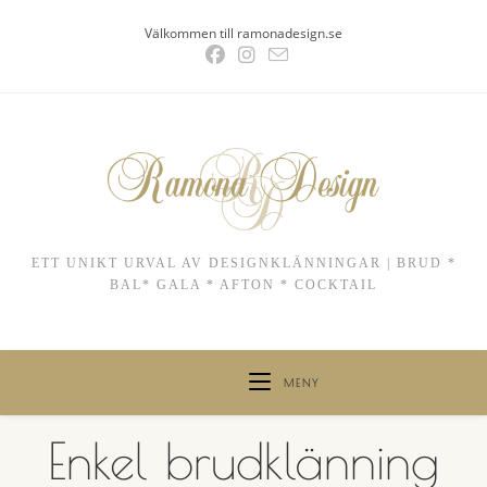
Hoppa
Välkommen till ramonadesign.se
till
innehållet
ETT UNIKT URVAL AV DESIGNKLÄNNINGAR | BRUD *
BAL* GALA * AFTON * COCKTAIL
MENY
Enkel brudklänning