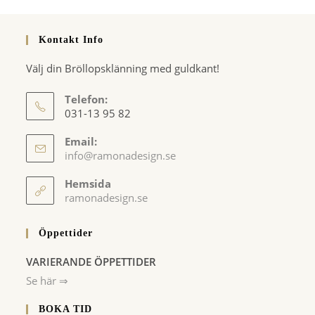
Kontakt Info
Välj din Bröllopsklänning med guldkant!
Telefon:
031-13 95 82
Email:
Opens
info@ramonadesign.se
in
your
Hemsida
application
ramonadesign.se
Öppettider
VARIERANDE ÖPPETTIDER
Se här ⇒
BOKA TID