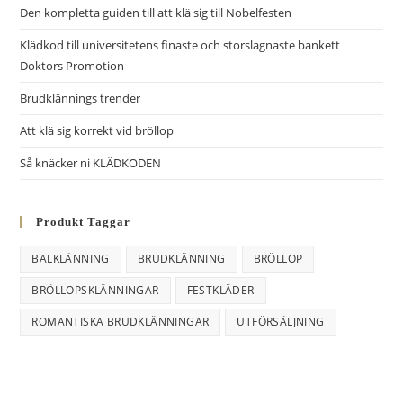
r
Den kompletta guiden till att klä sig till Nobelfesten
n
Klädkod till universitetens finaste och storslagnaste bankett
a
Doktors Promotion
t
i
Brudklännings trender
v
Att klä sig korrekt vid bröllop
e
Så knäcker ni KLÄDKODEN
:
Produkt Taggar
BALKLÄNNING
BRUDKLÄNNING
BRÖLLOP
BRÖLLOPSKLÄNNINGAR
FESTKLÄDER
ROMANTISKA BRUDKLÄNNINGAR
UTFÖRSÄLJNING