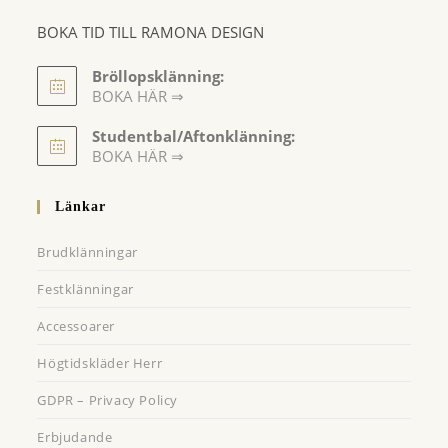
BOKA TID TILL RAMONA DESIGN
Bröllopsklänning:
BOKA HÄR ⇒
Opens
Studentbal/Aftonklänning:
in
Opens
BOKA HÄR ⇒
a
in
a
new
Länkar
new
tab
tab
Brudklänningar
Festklänningar
Accessoarer
Högtidskläder Herr
GDPR – Privacy Policy
Erbjudande