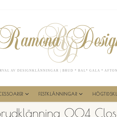
RVAL AV DESIGNKLÄNNINGAR | BRUD * BAL* GALA * AFTO
ESSOARER
FESTKLÄNNINGAR
HÖGTIDSKL
brudklänning 004 Clos