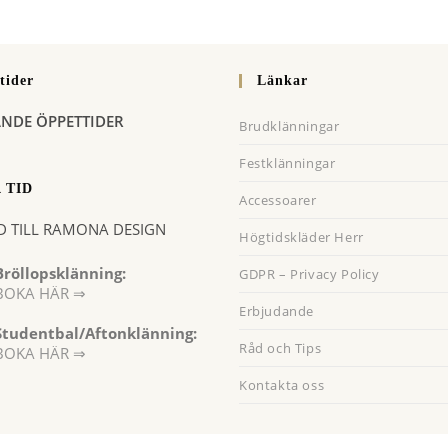
(valfritt)
tera
tider
Länkar
ANDE ÖPPETTIDER
Brudklänningar
Festklänningar
 TID
Accessoarer
D TILL RAMONA DESIGN
Högtidskläder Herr
Bröllopsklänning:
GDPR – Privacy Policy
BOKA HÄR ⇒
Erbjudande
Opens
Studentbal/Aftonklänning:
n
Råd och Tips
Opens
BOKA HÄR ⇒
a
in
Kontakta oss
a
new
new
tab
tab