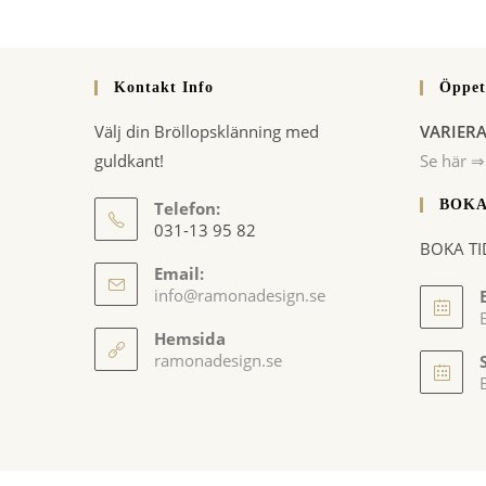
för
att
att
kommen
kommentera
Kontakt Info
Öppet
Välj din Bröllopsklänning med
VARIER
guldkant!
Se här ⇒
BOKA
Telefon:
031-13 95 82
BOKA TI
Email:
Opens
info@ramonadesign.se
in
your
Hemsida
application
ramonadesign.se
i