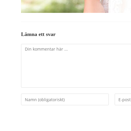
Lämna ett svar
Kommentar
Ange
Ange
ditt
din
namn
e-
eller
postadr
användarnamn
för