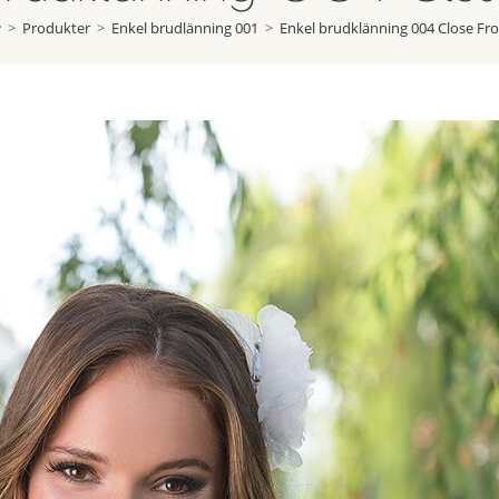
>
Produkter
>
Enkel brudlänning 001
>
Enkel brudklänning 004 Close Fr