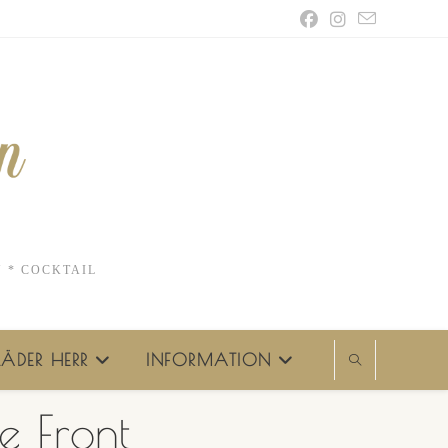
N * COCKTAIL
ÄDER HERR
INFORMATION
e Front