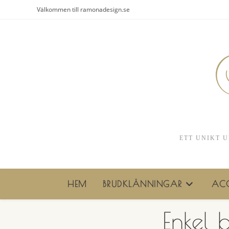
Hoppa
Välkommen till ramonadesign.se
till
innehållet
ETT UNIKT U
HEM
BRUDKLÄNNINGAR
ACC
Enkel 