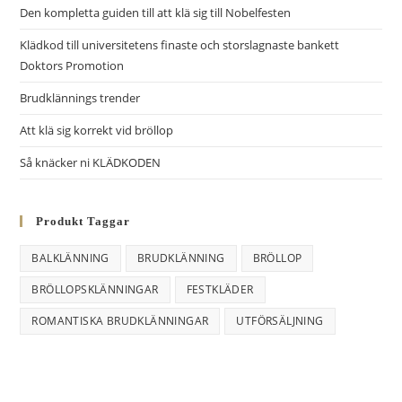
r
Den kompletta guiden till att klä sig till Nobelfesten
n
Klädkod till universitetens finaste och storslagnaste bankett
a
Doktors Promotion
t
i
Brudklännings trender
v
Att klä sig korrekt vid bröllop
e
Så knäcker ni KLÄDKODEN
:
Produkt Taggar
BALKLÄNNING
BRUDKLÄNNING
BRÖLLOP
BRÖLLOPSKLÄNNINGAR
FESTKLÄDER
ROMANTISKA BRUDKLÄNNINGAR
UTFÖRSÄLJNING