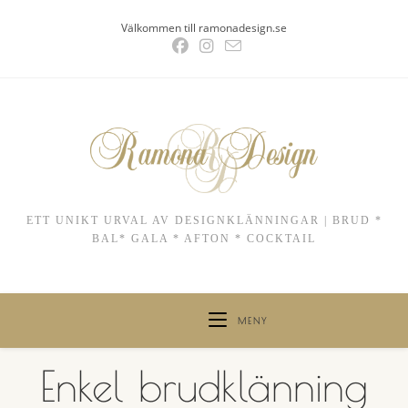
Hoppa
Välkommen till ramonadesign.se
till
innehållet
ETT UNIKT URVAL AV DESIGNKLÄNNINGAR | BRUD *
BAL* GALA * AFTON * COCKTAIL
MENY
Enkel brudklänning