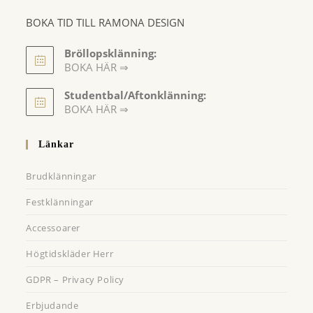
BOKA TID TILL RAMONA DESIGN
Bröllopsklänning:
BOKA HÄR ⇒
Opens
Studentbal/Aftonklänning:
in
Opens
BOKA HÄR ⇒
a
in
a
new
Länkar
new
tab
tab
Brudklänningar
Festklänningar
Accessoarer
Högtidskläder Herr
GDPR – Privacy Policy
Erbjudande