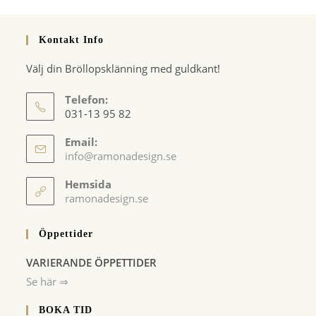
Kontakt Info
Välj din Bröllopsklänning med guldkant!
Telefon:
031-13 95 82
Email:
Opens
info@ramonadesign.se
in
your
Hemsida
application
ramonadesign.se
Öppettider
VARIERANDE ÖPPETTIDER
Se här ⇒
BOKA TID