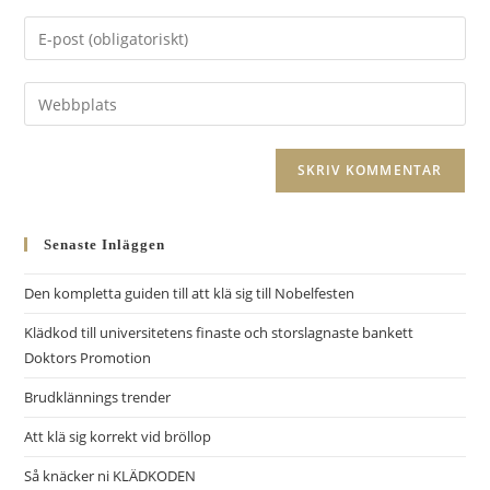
namn
Ange
eller
din
användarnamn
e-
Ange
för
postadress
URL
att
för
till
kommentera
A
att
din
l
kommentera
webbplats
t
(valfritt)
Senaste Inläggen
e
r
Den kompletta guiden till att klä sig till Nobelfesten
n
Klädkod till universitetens finaste och storslagnaste bankett
a
Doktors Promotion
t
i
Brudklännings trender
v
Att klä sig korrekt vid bröllop
e
Så knäcker ni KLÄDKODEN
: