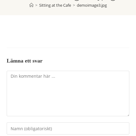
>
Sitting at the Cafe
>
demoimage3.jpg
Lämna ett svar
Kommentar
Ange
ditt