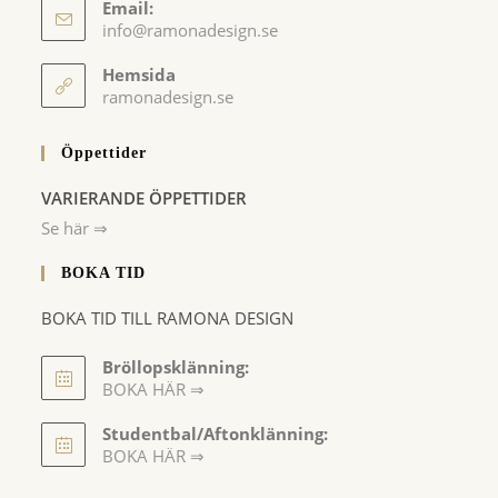
Email:
Opens
info@ramonadesign.se
in
your
Hemsida
application
ramonadesign.se
Öppettider
VARIERANDE ÖPPETTIDER
Se här ⇒
BOKA TID
BOKA TID TILL RAMONA DESIGN
Bröllopsklänning:
BOKA HÄR ⇒
Opens
Studentbal/Aftonklänning:
in
Opens
BOKA HÄR ⇒
a
in
a
new