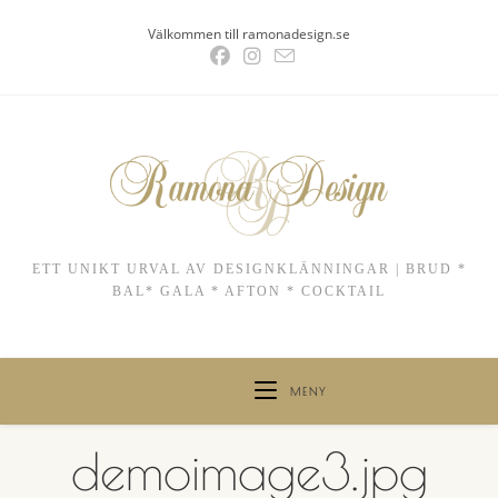
Hoppa
Välkommen till ramonadesign.se
till
innehållet
ETT UNIKT URVAL AV DESIGNKLÄNNINGAR | BRUD *
BAL* GALA * AFTON * COCKTAIL
MENY
demoimage3.jpg