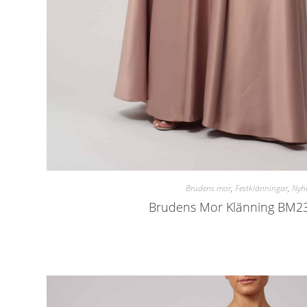
Brudens mor
,
Festklänningar
,
Nyhe
Brudens Mor Klänning BM