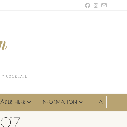
N * COCKTAIL
ÄDER HERR
INFORMATION
D017