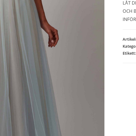
LÅT D
OCH B
INFÖR
Artike
Katego
Etikett