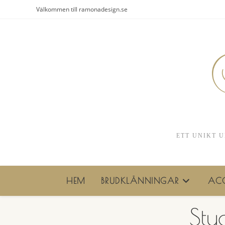
Hoppa
Välkommen till ramonadesign.se
till
innehållet
ETT UNIKT U
HEM
BRUDKLÄNNINGAR
ACC
Stu