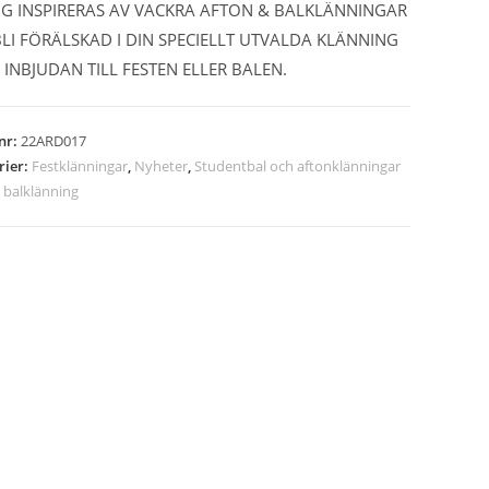
IG INSPIRERAS AV VACKRA AFTON & BALKLÄNNINGAR
LI FÖRÄLSKAD I DIN SPECIELLT UTVALDA KLÄNNING
 INBJUDAN TILL FESTEN ELLER BALEN.
lnr:
22ARD017
rier:
Festklänningar
,
Nyheter
,
Studentbal och aftonklänningar
:
balklänning