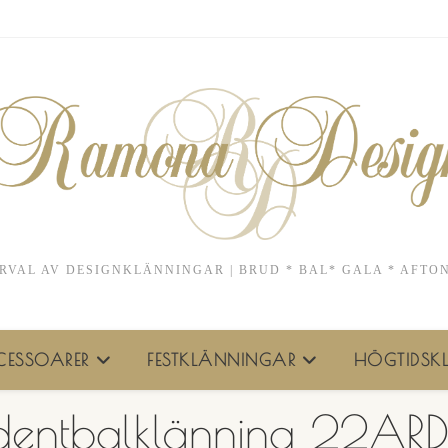
RVAL AV DESIGNKLÄNNINGAR | BRUD * BAL* GALA * AFTO
ESSOARER
FESTKLÄNNINGAR
HÖGTIDSKL
dentbalklänning 22AR