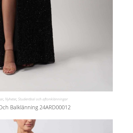
ar
,
Nyheter
,
Studentbal och aftonklänningar
Och Balklänning 24ARD00012