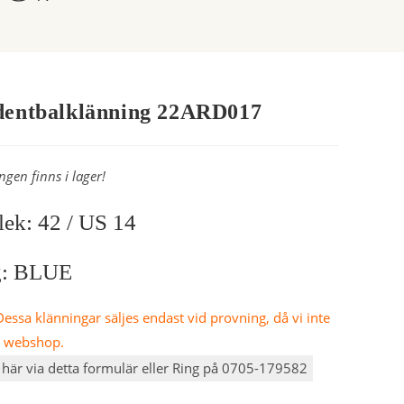
dentbalklänning 22ARD017
ngen finns i lager!
lek: 42 / US 14
g: BLUE
essa klänningar säljes endast vid provning, då vi inte
n webshop.
här via detta formulär eller Ring på 0705-179582