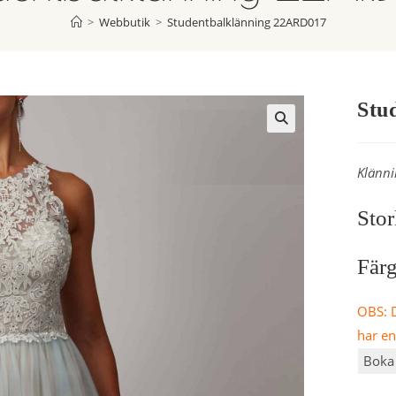
>
Webbutik
>
Studentbalklänning 22ARD017
Stu
Klänni
Stor
Fär
OBS: D
har e
Boka 