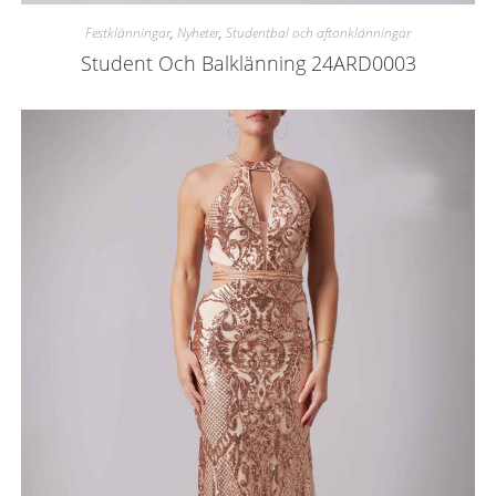
Festklänningar
,
Nyheter
,
Studentbal och aftonklänningar
Student Och Balklänning 24ARD0003