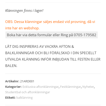
Klänningen finns i lager!
OBS: Dessa klänningar säljes endast vid provning, då vi
inte har en webshop.
Boka här via detta formulär eller Ring på 0705-179582
LÅT DIG INSPIRERAS AV VACKRA AFTON &
BALKLÄNNINGAR OCH BLI FÖRÄLSKAD I DIN SPECIELLT
UTVALDA KLÄNNING INFÖR INBJUDAN TILL FESTEN ELLER
BALEN.
Artikelnr:
21ARD001
Kategorier:
Exklusiva aftonklänningar
,
Festklänningar
,
Nyheter
,
Studentbal och aftonklänningar
Etikett:
balklänning