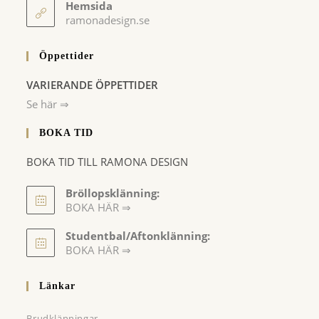
your
Hemsida
application
ramonadesign.se
Öppettider
VARIERANDE ÖPPETTIDER
Se här ⇒
BOKA TID
BOKA TID TILL RAMONA DESIGN
Bröllopsklänning:
BOKA HÄR ⇒
Opens
Studentbal/Aftonklänning:
in
Opens
BOKA HÄR ⇒
a
in
a
new
Länkar
new
tab
tab
Brudklänningar