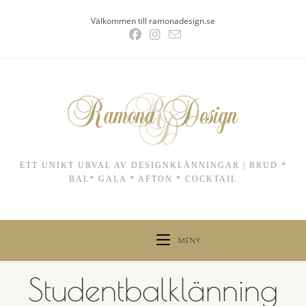
Hoppa
Välkommen till ramonadesign.se
till
innehållet
ETT UNIKT URVAL AV DESIGNKLÄNNINGAR | BRUD *
BAL* GALA * AFTON * COCKTAIL
MENY
Studentbalklänning