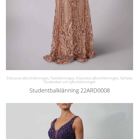
Exklusiva aftonklänningar
,
Festklänningar
,
Klassiska aftonklänningar
,
Nyheter
,
Studentbal och aftonklänningar
Studentbalklänning 22ARD0008