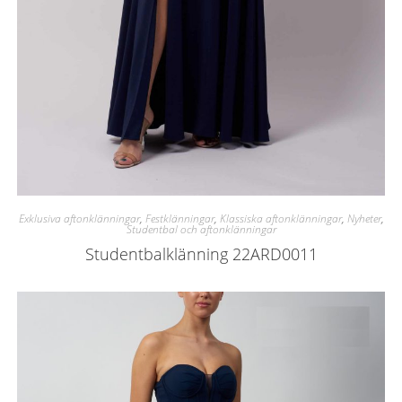
Exklusiva aftonklänningar
,
Festklänningar
,
Klassiska aftonklänningar
,
Nyheter
,
Studentbal och aftonklänningar
Studentbalklänning 22ARD0011