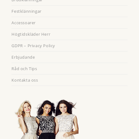
Festklänningar
Accessoarer
Högtidskläder Herr
GDPR – Privacy Policy
Erbjudande
Råd och Tips
Kontakta oss