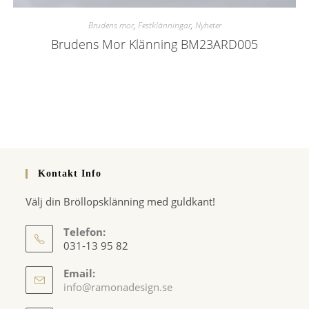
Brudens mor
,
Festklänningar
,
Nyheter
Brudens Mor Klänning BM23ARD005
Kontakt Info
Välj din Bröllopsklänning med guldkant!
Telefon:
031-13 95 82
Email:
Opens
info@ramonadesign.se
in