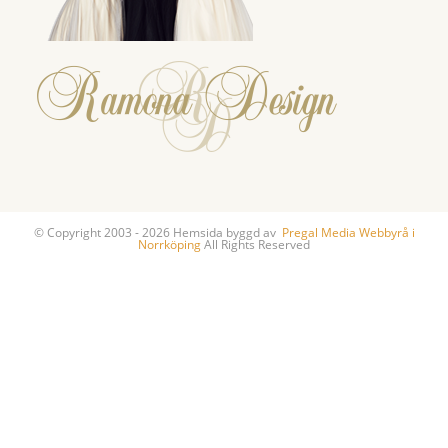
© Copyright 2003 - 2026 Hemsida byggd av
Pregal Media Webbyrå i
Norrköping
All Rights Reserved