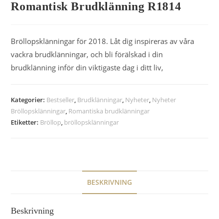
Romantisk Brudklänning R1814
Bröllopsklänningar för 2018. Låt dig inspireras av våra
vackra brudklänningar, och bli förälskad i din
brudklänning inför din viktigaste dag i ditt liv,
Kategorier:
Bestseller
,
Brudklänningar
,
Nyheter
,
Nyheter
Bröllopsklänningar
,
Romantiska brudklänningar
Etiketter:
Bröllop
,
bröllopsklänningar
BESKRIVNING
Beskrivning