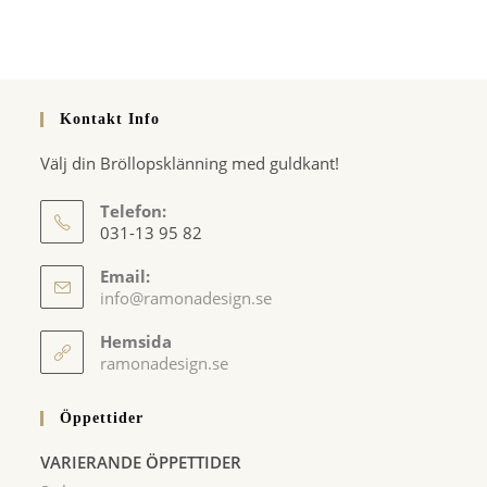
Kontakt Info
Välj din Bröllopsklänning med guldkant!
Telefon:
031-13 95 82
Email:
Opens
info@ramonadesign.se
in
your
Hemsida
application
ramonadesign.se
Öppettider
VARIERANDE ÖPPETTIDER