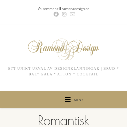
Hoppa
Välkommen till ramonadesign.se
till
innehållet
ETT UNIKT URVAL AV DESIGNKLÄNNINGAR | BRUD *
BAL* GALA * AFTON * COCKTAIL
MENY
Romantisk