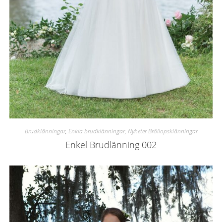
Brudklänningar
,
Enkla brudklänningar
,
Nyheter Bröllopsklänningar
Enkel Brudlänning 002