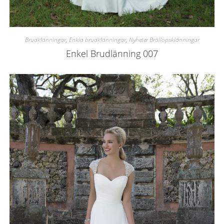
Brudklänningar
,
Enkla brudklänningar
,
Nyheter Bröllopsklänningar
Enkel Brudlänning 007