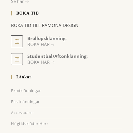
Se här ⇒
BOKA TID
BOKA TID TILL RAMONA DESIGN
Bröllopsklänning:
BOKA HÄR ⇒
Opens
Studentbal/Aftonklänning:
in
Opens
BOKA HÄR ⇒
a
in
a
new
Länkar
new
tab
tab
Brudklänningar
Festklänningar
Accessoarer
Högtidskläder Herr