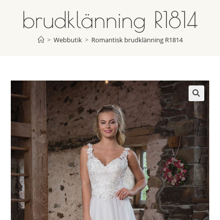
brudklänning R1814
>
Webbutik
>
Romantisk brudklänning R1814