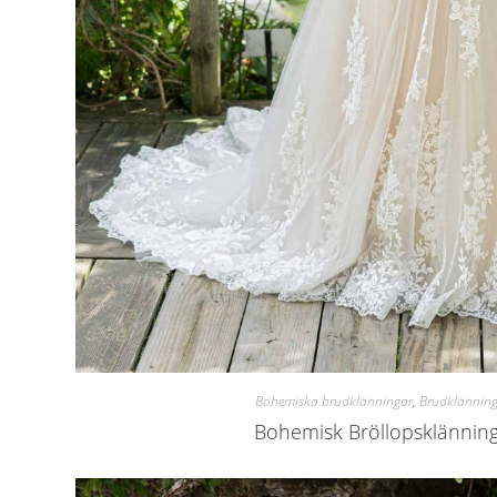
Bohemiska brudklänningar
,
Brudklännin
Bohemisk Bröllopsklännin