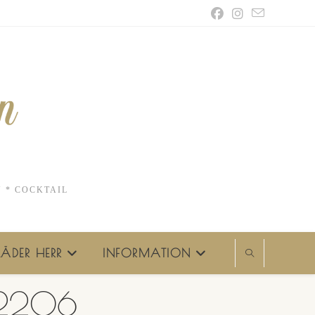
N * COCKTAIL
ÄDER HERR
INFORMATION
 R2206