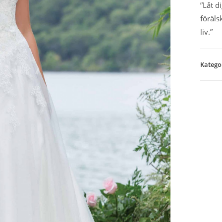
”Låt d
föräls
liv.”
Katego