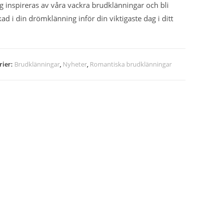
ig inspireras av våra vackra brudklänningar och bli
kad i din drömklänning inför din viktigaste dag i ditt
rier:
Brudklänningar
,
Nyheter
,
Romantiska brudklänningar