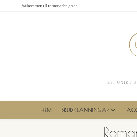
Hoppa
Välkommen till ramonadesign.se
till
innehållet
ETT UNIKT U
HEM
BRUDKLÄNNINGAR
ACC
Roman