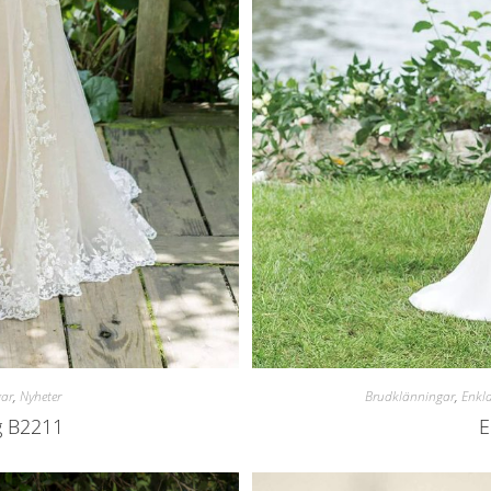
gar
,
Nyheter
Brudklänningar
,
Enkl
g B2211
E