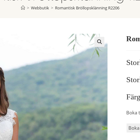
>
Webbutik
>
Romantisk Bröllopsklänning R2206
Rom
Stor
Stor
Färg
Boka t
Boka 