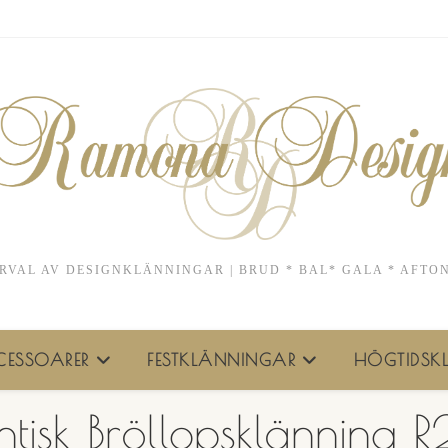
RVAL AV DESIGNKLÄNNINGAR | BRUD * BAL* GALA * AFTO
ESSOARER
FESTKLÄNNINGAR
HÖGTIDSKL
tisk Bröllopsklänning