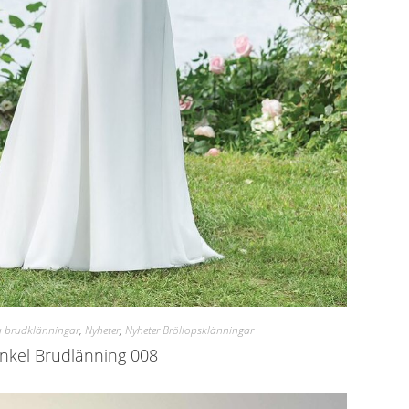
a brudklänningar
,
Nyheter
,
Nyheter Bröllopsklänningar
nkel Brudlänning 008