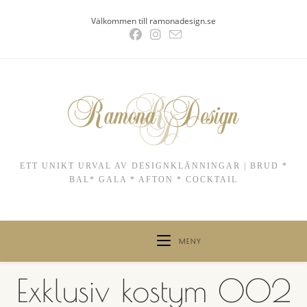
Hoppa
Välkommen till ramonadesign.se
till
innehållet
ETT UNIKT URVAL AV DESIGNKLÄNNINGAR | BRUD *
BAL* GALA * AFTON * COCKTAIL
MENY
Exklusiv kostym 002