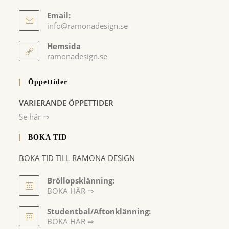
Email:
Opens
info@ramonadesign.se
in
your
Hemsida
application
ramonadesign.se
Öppettider
VARIERANDE ÖPPETTIDER
Se här ⇒
BOKA TID
BOKA TID TILL RAMONA DESIGN
Bröllopsklänning:
BOKA HÄR ⇒
Opens
Studentbal/Aftonklänning:
in
Opens
BOKA HÄR ⇒
a