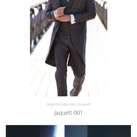
Högtidskläder Herr
,
Jacquett
Jaquett 001