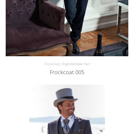
Frockcoat
,
Högtidskläder Herr
Frockcoat 005