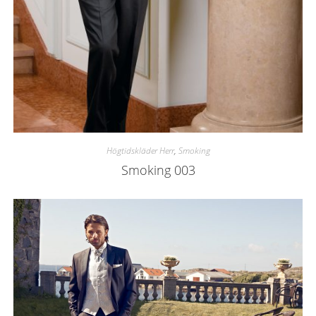
Högtidskläder Herr
,
Smoking
Smoking 003