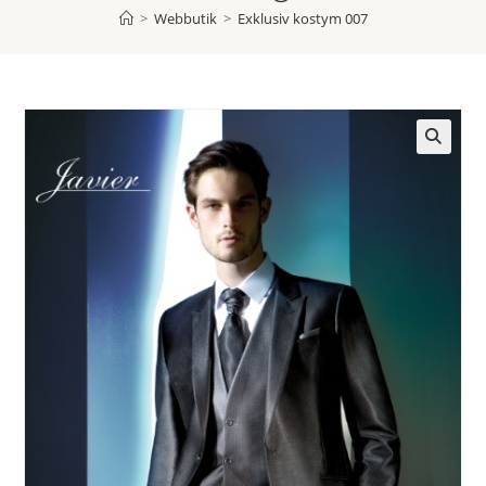
>
Webbutik
>
Exklusiv kostym 007