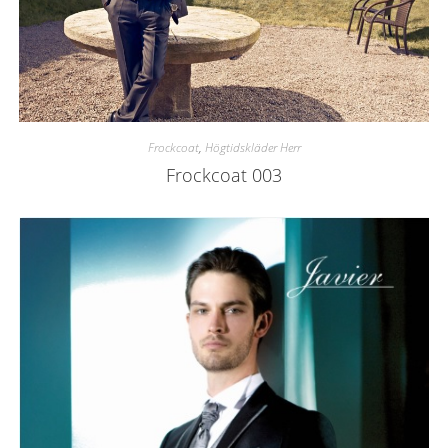
Frockcoat
,
Högtidskläder Herr
Frockcoat 003