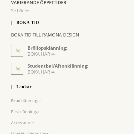
VARIERANDE ÖPPETTIDER
Se här ⇒
BOKA TID
BOKA TID TILL RAMONA DESIGN
Bröllopsklänning:
BOKA HÄR ⇒
Opens
Studentbal/Aftonklänning:
in
Opens
BOKA HÄR ⇒
a
in
a
new
Länkar
new
tab
tab
Brudklänningar
Festklänningar
Accessoarer
Högtidskläder Herr