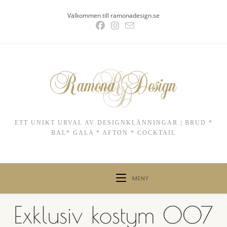
Hoppa
Välkommen till ramonadesign.se
till
innehållet
ETT UNIKT URVAL AV DESIGNKLÄNNINGAR | BRUD *
BAL* GALA * AFTON * COCKTAIL
MENY
Exklusiv kostym 007