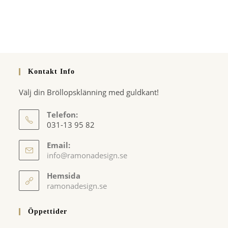
Kontakt Info
Välj din Bröllopsklänning med guldkant!
Telefon:
031-13 95 82
Email:
Opens
info@ramonadesign.se
in
your
Hemsida
application
ramonadesign.se
Öppettider