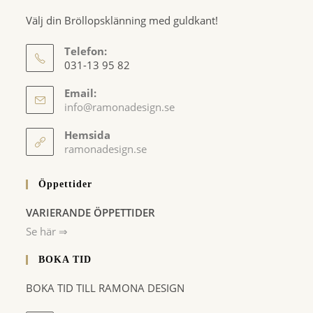
Välj din Bröllopsklänning med guldkant!
Telefon:
031-13 95 82
Email:
Opens
info@ramonadesign.se
in
your
Hemsida
application
ramonadesign.se
Öppettider
VARIERANDE ÖPPETTIDER
Se här ⇒
BOKA TID
BOKA TID TILL RAMONA DESIGN