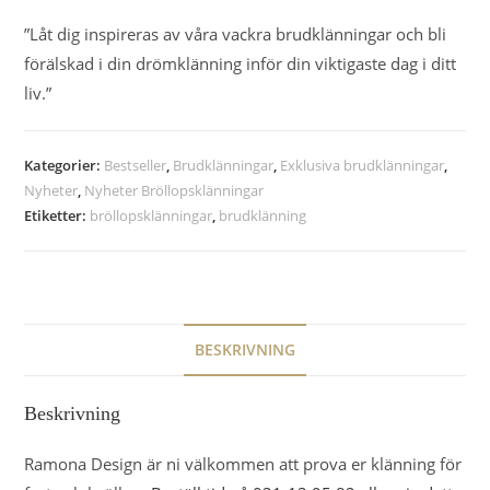
”Låt dig inspireras av våra vackra brudklänningar och bli
förälskad i din drömklänning inför din viktigaste dag i ditt
liv.”
Kategorier:
Bestseller
,
Brudklänningar
,
Exklusiva brudklänningar
,
Nyheter
,
Nyheter Bröllopsklänningar
Etiketter:
bröllopsklänningar
,
brudklänning
BESKRIVNING
Beskrivning
Ramona Design är ni välkommen att prova er klänning för