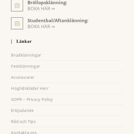
Bröllopsklänning:
BOKA HÄR ⇒
Opens
Studentbal/Aftonklänning:
in
Opens
BOKA HÄR ⇒
a
in
a
new
Länkar
new
tab
tab
Brudklänningar
Festklänningar
Accessoarer
Högtidskläder Herr
GDPR – Privacy Policy
Erbjudande
Råd och Tips
Kontakta oss