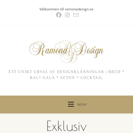
Hoppa
Välkommen till ramonadesign.se
till
innehållet
ETT UNIKT URVAL AV DESIGNKLÄNNINGAR | BRUD *
BAL* GALA * AFTON * COCKTAIL
MENY
Exklusiv