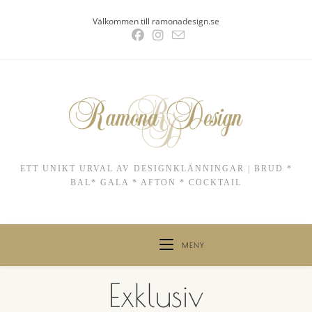
Hoppa
Välkommen till ramonadesign.se
till
innehållet
ETT UNIKT URVAL AV DESIGNKLÄNNINGAR | BRUD *
BAL* GALA * AFTON * COCKTAIL
MENY
Exklusiv