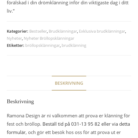
förälskad i din drömklänning inför din viktigaste dag i ditt
liv.”
Kategorier:
Bestseller
,
Brudklänningar
,
Exklusiva brudklänningar
,
Nyheter
,
Nyheter Bröllopsklänningar
Etiketter:
bröllopsklänningar
,
brudklänning
BESKRIVNING
Beskrivning
Ramona Design är ni välkommen att prova er klänning för
fest och bröllop.
Beställ tid på 031-13 95 82 eller via detta
formulär
, och gör ett besök hos oss för att prova ut er