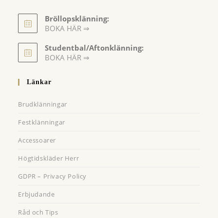
Bröllopsklänning:
BOKA HÄR ⇒
Opens
Studentbal/Aftonklänning:
in
Opens
BOKA HÄR ⇒
a
in
a
new
Länkar
new
tab
tab
Brudklänningar
Festklänningar
Accessoarer
Högtidskläder Herr
GDPR – Privacy Policy
Erbjudande
Råd och Tips