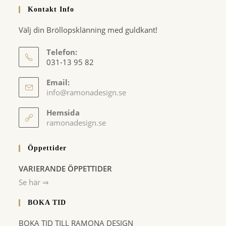
Kontakt Info
Välj din Bröllopsklänning med guldkant!
Telefon:
031-13 95 82
Email:
Opens
info@ramonadesign.se
in
your
Hemsida
application
ramonadesign.se
Öppettider
VARIERANDE ÖPPETTIDER
Se här ⇒
BOKA TID
BOKA TID TILL RAMONA DESIGN