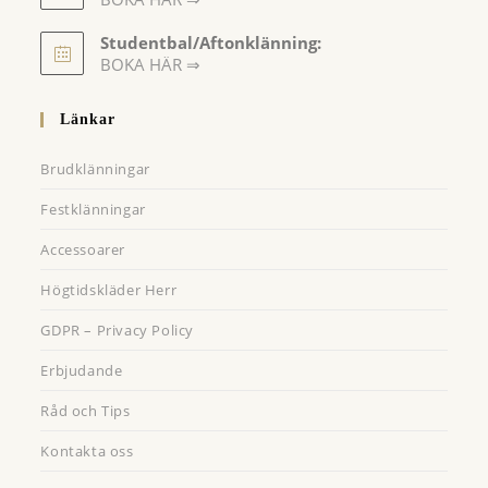
Opens
Studentbal/Aftonklänning:
in
Opens
BOKA HÄR ⇒
a
in
a
new
Länkar
new
tab
tab
Brudklänningar
Festklänningar
Accessoarer
Högtidskläder Herr
GDPR – Privacy Policy
Erbjudande
Råd och Tips
Kontakta oss