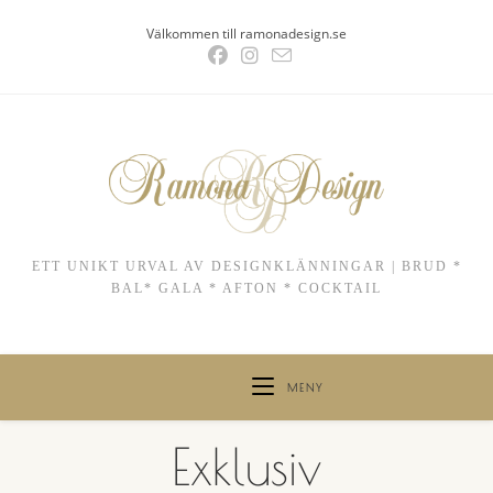
Hoppa
Välkommen till ramonadesign.se
till
innehållet
ETT UNIKT URVAL AV DESIGNKLÄNNINGAR | BRUD *
BAL* GALA * AFTON * COCKTAIL
MENY
Exklusiv