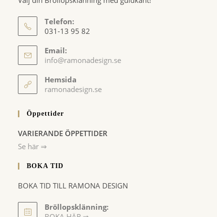
Telefon:
031-13 95 82
Email:
Opens
info@ramonadesign.se
in
your
Hemsida
application
ramonadesign.se
Öppettider
VARIERANDE ÖPPETTIDER
Se här ⇒
BOKA TID
BOKA TID TILL RAMONA DESIGN
Bröllopsklänning:
BOKA HÄR ⇒