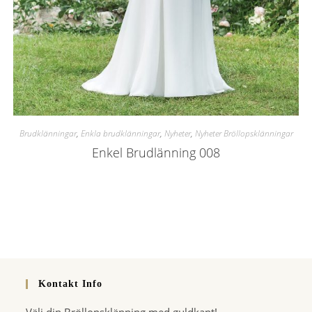
Brudklänningar
,
Enkla brudklänningar
,
Nyheter
,
Nyheter Bröllopsklänningar
Enkel Brudlänning 008
Kontakt Info
Välj din Bröllopsklänning med guldkant!