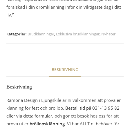
förälskad i din drömklänning inför din viktigaste dag i ditt
liv.”
Kategorier:
Brudklänningar
,
Exklusiva brudklänningar
,
Nyheter
BESKRIVNING
Beskrivning
Ramona Design i Ljungskile är ni välkommen att prova er
klänning för fest och bröllop.
Beställ tid på 031-13 95 82
eller via detta formulär
, och gör ett besök hos oss för att
prova ut er
bröllopsklänning
. Vi har ALLT ni behöver för