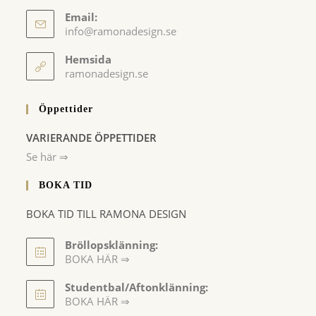
Email:
Opens
info@ramonadesign.se
in
your
Hemsida
application
ramonadesign.se
Öppettider
VARIERANDE ÖPPETTIDER
Se här ⇒
BOKA TID
BOKA TID TILL RAMONA DESIGN
Bröllopsklänning:
BOKA HÄR ⇒
Opens
Studentbal/Aftonklänning:
in
Opens
BOKA HÄR ⇒
a
in