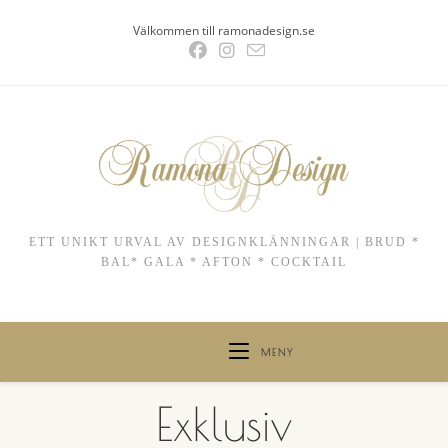
Hoppa
Välkommen till ramonadesign.se
till
innehållet
ETT UNIKT URVAL AV DESIGNKLÄNNINGAR | BRUD *
BAL* GALA * AFTON * COCKTAIL
MENY
Exklusiv