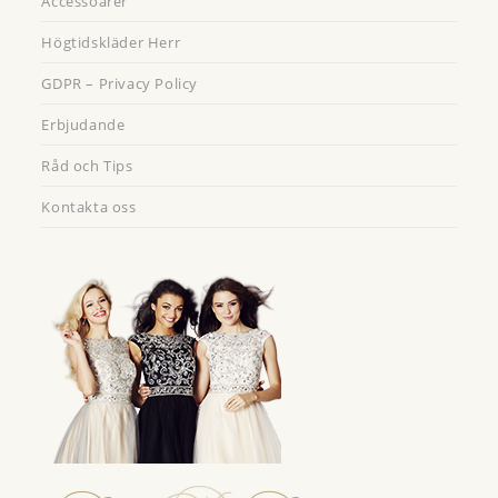
Accessoarer
Högtidskläder Herr
GDPR – Privacy Policy
Erbjudande
Råd och Tips
Kontakta oss