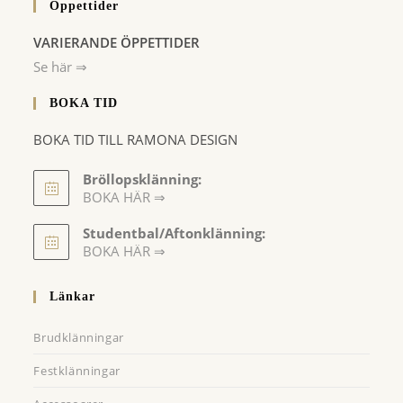
Öppettider
VARIERANDE ÖPPETTIDER
Se här ⇒
BOKA TID
BOKA TID TILL RAMONA DESIGN
Bröllopsklänning:
BOKA HÄR ⇒
Opens
Studentbal/Aftonklänning:
in
Opens
BOKA HÄR ⇒
a
in
a
new
Länkar
new
tab
tab
Brudklänningar
Festklänningar