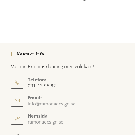
Kontakt Info
Välj din Bröllopsklänning med guldkant!
Telefon:
031-13 95 82
Email:
Opens
info@ramonadesign.se
in
your
Hemsida
application
ramonadesign.se