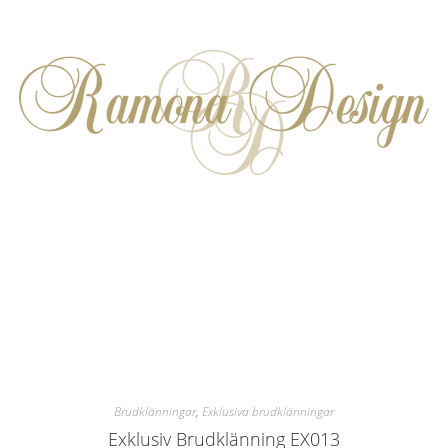
Brudklänningar
,
Exklusiva brudklänningar
Exklusiv Brudklänning EX013