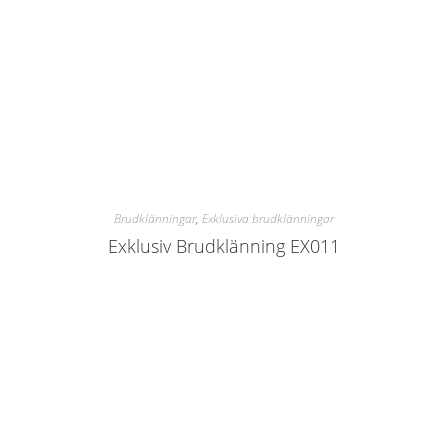
Brudklänningar
,
Exklusiva brudklänningar
Exklusiv Brudklänning EX011