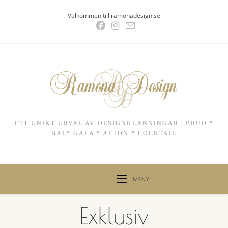
Hoppa
Välkommen till ramonadesign.se
till
innehållet
ETT UNIKT URVAL AV DESIGNKLÄNNINGAR | BRUD *
BAL* GALA * AFTON * COCKTAIL
MENY
Exklusiv