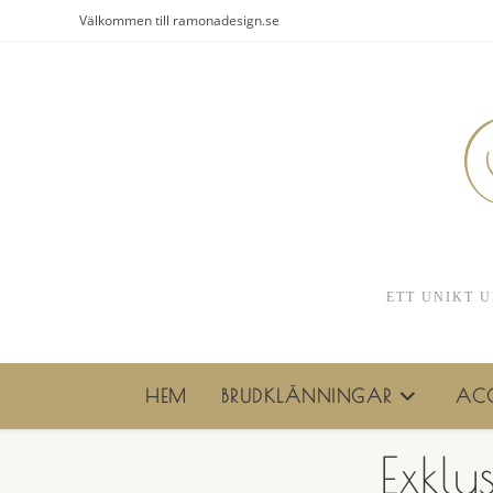
Hoppa
Välkommen till ramonadesign.se
till
innehållet
ETT UNIKT U
HEM
BRUDKLÄNNINGAR
ACC
Exklu