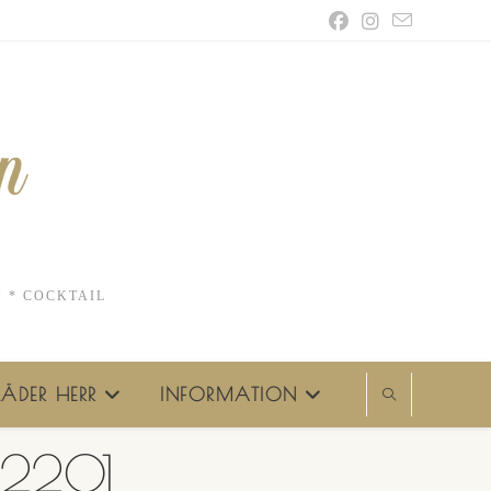
N * COCKTAIL
ÄDER HERR
INFORMATION
L 2201