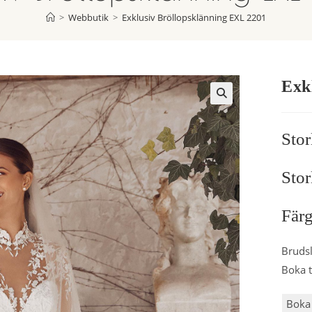
>
Webbutik
>
Exklusiv Bröllopsklänning EXL 2201
Exk
Stor
Stor
Färg
Brudsl
Boka t
Boka 