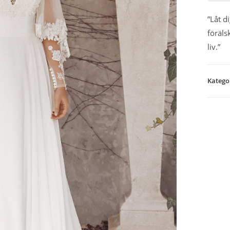
”Låt d
föräls
liv.”
Katego