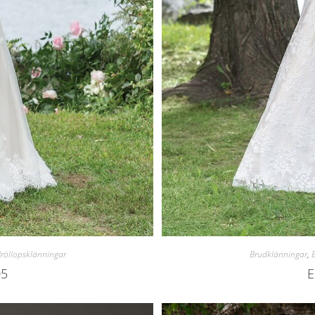
Bröllopsklänningar
Brudklänningar
,
05
E