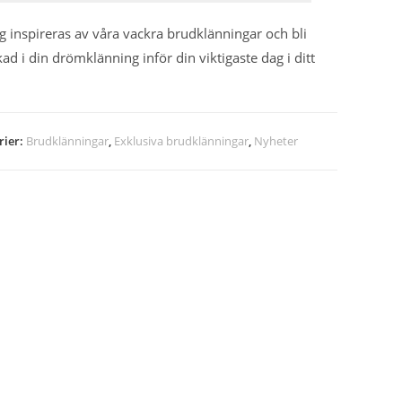
ig inspireras av våra vackra brudklänningar och bli
kad i din drömklänning inför din viktigaste dag i ditt
rier:
Brudklänningar
,
Exklusiva brudklänningar
,
Nyheter