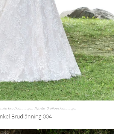
Enkla brudklänningar
,
Nyheter Bröllopsklänningar
nkel Brudlänning 004