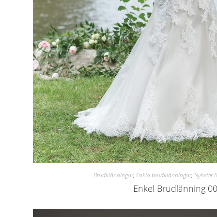
Brudklänningar
,
Enkla brudklänningar
,
Nyheter 
Enkel Brudlänning 0