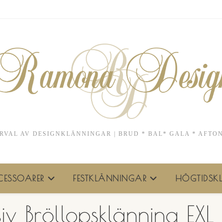
RVAL AV DESIGNKLÄNNINGAR | BRUD * BAL* GALA * AFTO
ESSOARER
FESTKLÄNNINGAR
HÖGTIDSKL
siv Bröllopsklänning EX