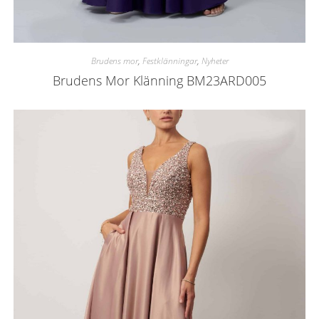
Brudens mor
,
Festklänningar
,
Nyheter
Brudens Mor Klänning BM23ARD005