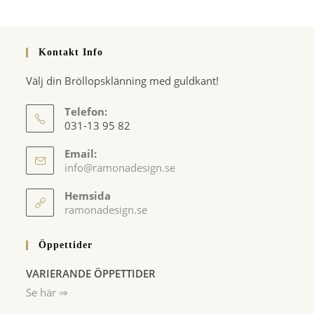
Kontakt Info
Välj din Bröllopsklänning med guldkant!
Telefon:
031-13 95 82
Email:
Opens
info@ramonadesign.se
in
your
Hemsida
application
ramonadesign.se
Öppettider
VARIERANDE ÖPPETTIDER
Se här ⇒