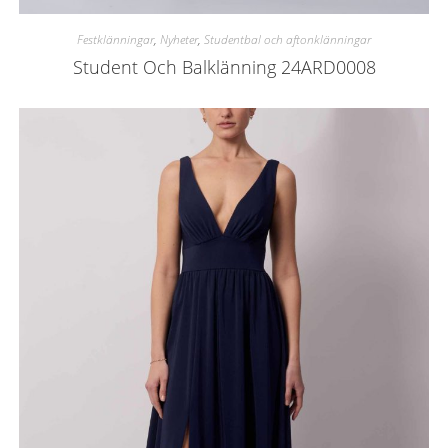
Festklänningar
,
Nyheter
,
Studentbal och aftonklänningar
Student Och Balklänning 24ARD0008