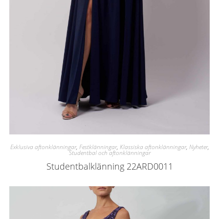
Exklusiva aftonklänningar
,
Festklänningar
,
Klassiska aftonklänningar
,
Nyheter
,
Studentbal och aftonklänningar
Studentbalklänning 22ARD0011