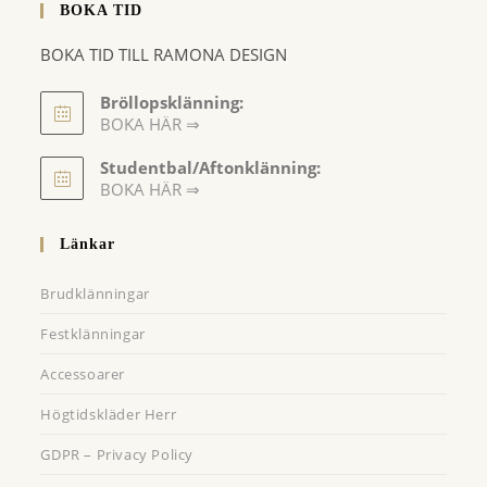
BOKA TID
BOKA TID TILL RAMONA DESIGN
Bröllopsklänning:
BOKA HÄR ⇒
Opens
Studentbal/Aftonklänning:
in
Opens
BOKA HÄR ⇒
a
in
a
new
Länkar
new
tab
tab
Brudklänningar
Festklänningar
Accessoarer
Högtidskläder Herr
GDPR – Privacy Policy