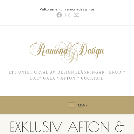
Hoppa
Välkommen till ramonadesign.se
till
innehållet
ETT UNIKT URVAL AV DESIGNKLÄNNINGAR | BRUD *
BAL* GALA * AFTON * COCKTAIL
MENY
EXKLUSIV AFTON &