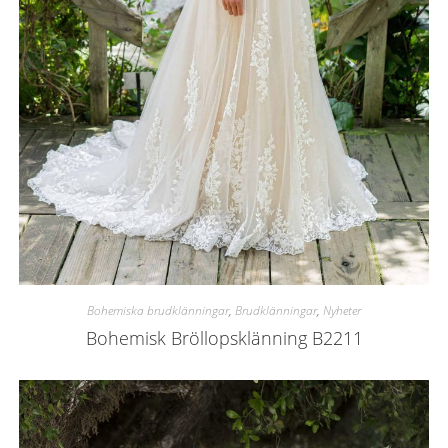
Bohemiska brudklänningar
,
Brudklänningar
,
Nyheter
Bohemisk Bröllopsklänning B2211