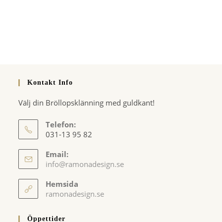
Kontakt Info
Välj din Bröllopsklänning med guldkant!
Telefon:
031-13 95 82
Email:
Opens
info@ramonadesign.se
in
your
Hemsida
application
ramonadesign.se
Öppettider