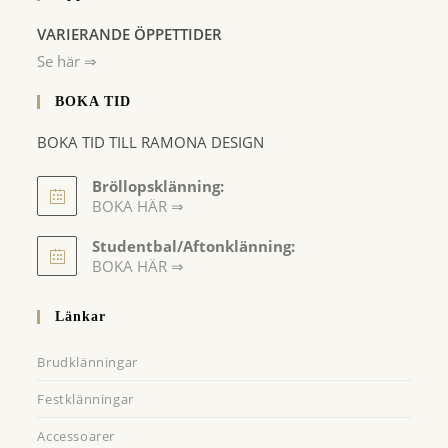
VARIERANDE ÖPPETTIDER
Se här ⇒
BOKA TID
BOKA TID TILL RAMONA DESIGN
Bröllopsklänning:
BOKA HÄR ⇒
Opens
Studentbal/Aftonklänning:
in
Opens
BOKA HÄR ⇒
a
in
a
new
Länkar
new
tab
tab
Brudklänningar
Festklänningar
Accessoarer