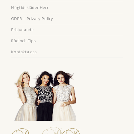
Högtidskläder Herr
GDPR – Privacy Policy
Erbjudande
Råd och Tips
Kontakta oss