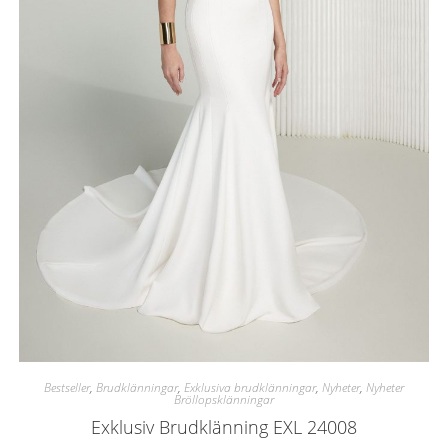
Bestseller
,
Brudklänningar
,
Exklusiva brudklänningar
,
Nyheter
,
Nyheter
Bröllopsklänningar
Exklusiv Brudklänning EXL 24008