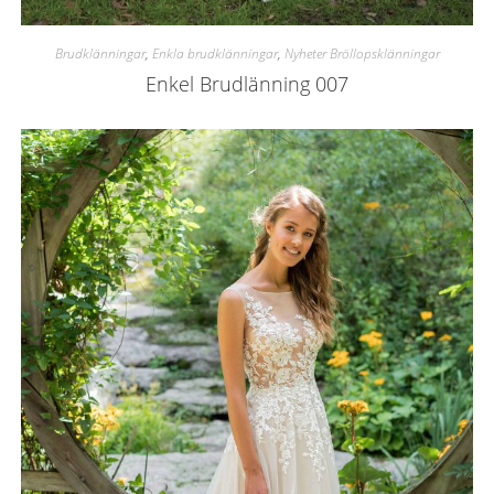
Brudklänningar
,
Enkla brudklänningar
,
Nyheter Bröllopsklänningar
Enkel Brudlänning 007