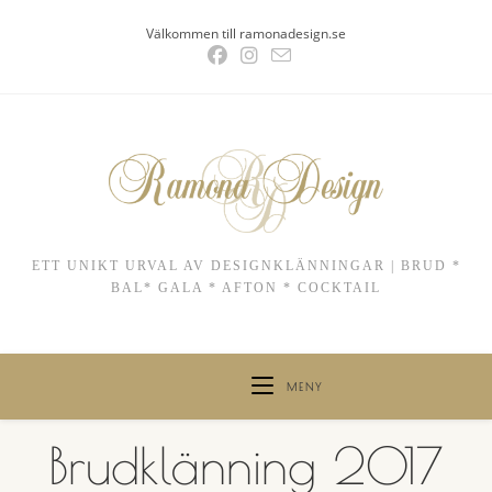
Hoppa
Välkommen till ramonadesign.se
till
innehållet
ETT UNIKT URVAL AV DESIGNKLÄNNINGAR | BRUD *
BAL* GALA * AFTON * COCKTAIL
MENY
Brudklänning 2017