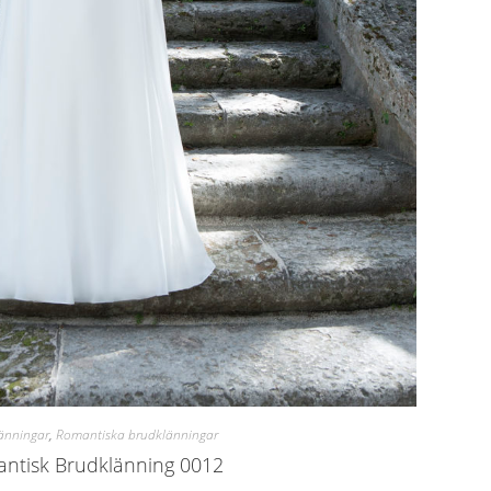
änningar
,
Romantiska brudklänningar
ntisk Brudklänning 0012