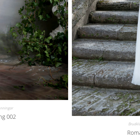
änningar
ng 002
Brudkl
Roma