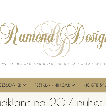
RVAL AV DESIGNKLÄNNINGAR | BRUD * BAL* GALA * AFTO
ESSOARER
FESTKLÄNNINGAR
HÖGTIDSKL
udklänning 2017 nyhet