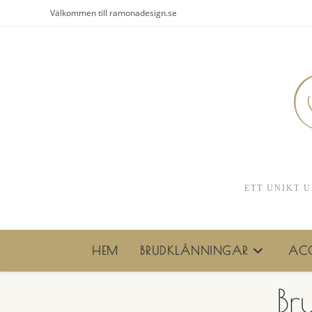
Hoppa
Välkommen till ramonadesign.se
till
innehållet
ETT UNIKT U
HEM
BRUDKLÄNNINGAR
ACC
Br