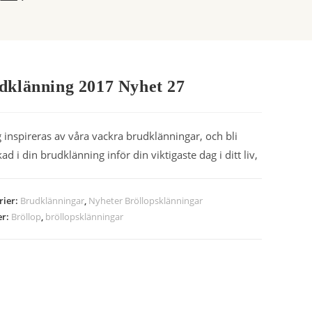
dklänning 2017 Nyhet 27
g inspireras av våra vackra brudklänningar, och bli
kad i din brudklänning inför din viktigaste dag i ditt liv,
rier:
Brudklänningar
,
Nyheter Bröllopsklänningar
er:
Bröllop
,
bröllopsklänningar