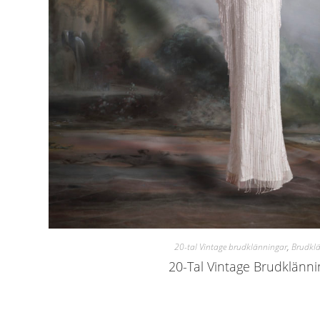
20-tal Vintage brudklänningar
,
Brudkl
20-Tal Vintage Brudklänni