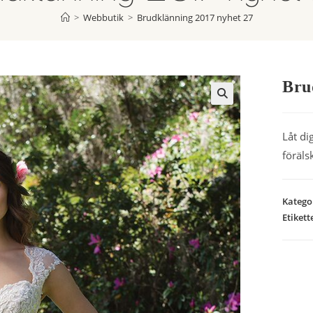
>
Webbutik
>
Brudklänning 2017 nyhet 27
Bru
Låt di
föräls
Katego
Etikett