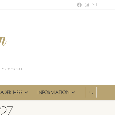
N * COCKTAIL
ÄDER HERR
INFORMATION
 27