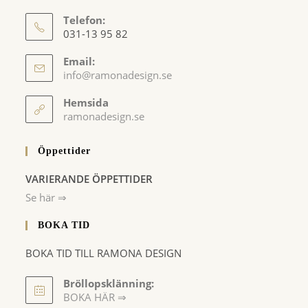
Telefon:
031-13 95 82
Email:
Opens
info@ramonadesign.se
in
your
Hemsida
application
ramonadesign.se
Öppettider
VARIERANDE ÖPPETTIDER
Se här ⇒
BOKA TID
BOKA TID TILL RAMONA DESIGN
Bröllopsklänning:
BOKA HÄR ⇒