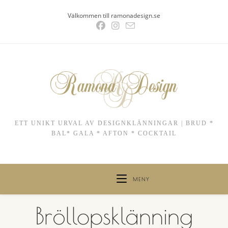
Hoppa
Välkommen till ramonadesign.se
till
innehållet
ETT UNIKT URVAL AV DESIGNKLÄNNINGAR | BRUD *
BAL* GALA * AFTON * COCKTAIL
MENY
Bröllopsklänning