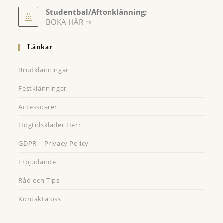
Opens
Studentbal/Aftonklänning:
in
Opens
BOKA HÄR ⇒
a
in
a
new
Länkar
new
tab
tab
Brudklänningar
Festklänningar
Accessoarer
Högtidskläder Herr
GDPR – Privacy Policy
Erbjudande
Råd och Tips
Kontakta oss