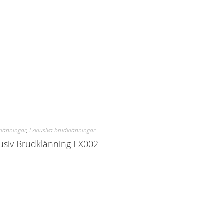
klänningar
,
Exklusiva brudklänningar
usiv Brudklänning EX002