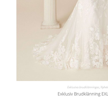
Exklusiva brudklänningar
,
Nyhet
Exklusiv Brudklänning EX