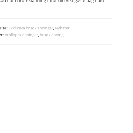
kad i din drömklänning inför din viktigaste dag i ditt
rier:
Exklusiva brudklänningar
,
Nyheter
er:
bröllopsklänningar
,
brudklänning