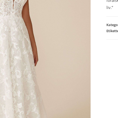
föräls
liv.”
Katego
Etikett