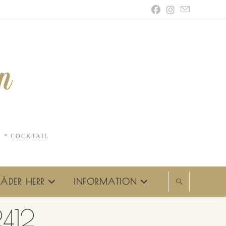
N * COCKTAIL
ÄDER HERR
INFORMATION
2412