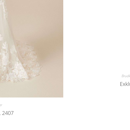
Brud
Exkl
er
L 2407