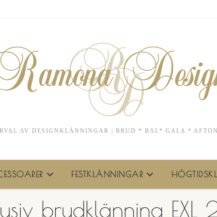
RVAL AV DESIGNKLÄNNINGAR | BRUD * BAL* GALA * AFTO
ESSOARER
FESTKLÄNNINGAR
HÖGTIDSKL
lusiv brudklänning EXL 