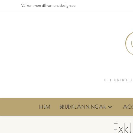
Hoppa
Välkommen till ramonadesign.se
till
innehållet
ETT UNIKT U
HEM
BRUDKLÄNNINGAR
ACC
Exk