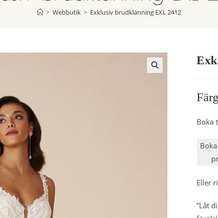
>
Webbutik
>
Exklusiv brudklänning EXL 2412
Exk
Fär
Boka t
Boka 
p
Eller 
”Låt d