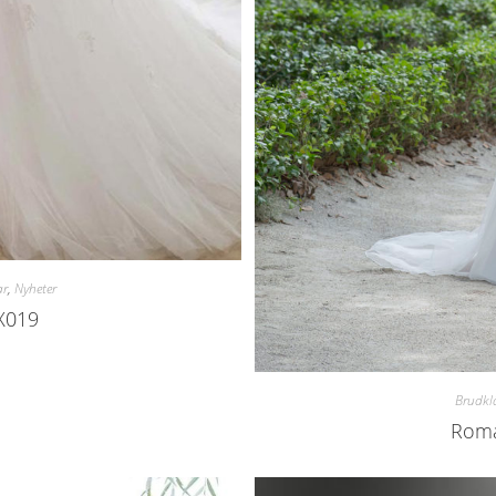
ar
,
Nyheter
EX019
Brudkl
Roma