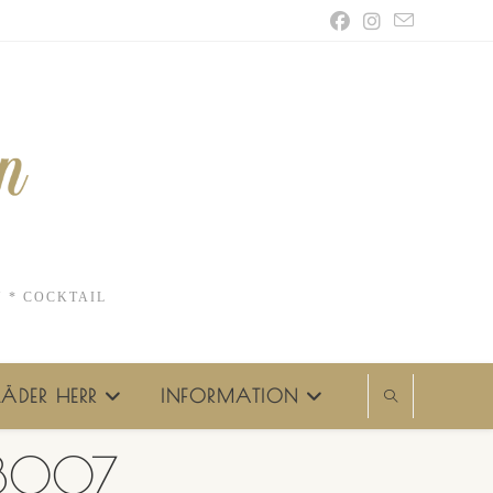
N * COCKTAIL
ÄDER HERR
INFORMATION
 23007