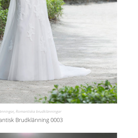
änningar
,
Romantiska brudklänningar
ntisk Brudklänning 0003