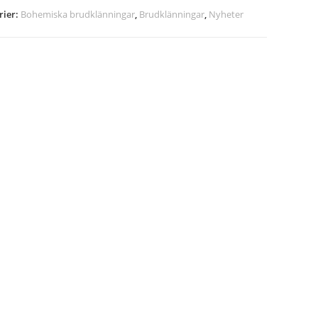
rier:
Bohemiska brudklänningar
,
Brudklänningar
,
Nyheter