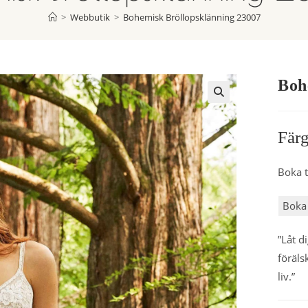
>
Webbutik
>
Bohemisk Bröllopsklänning 23007
Boh
Färg
Boka t
Boka 
”Låt d
föräls
liv.”