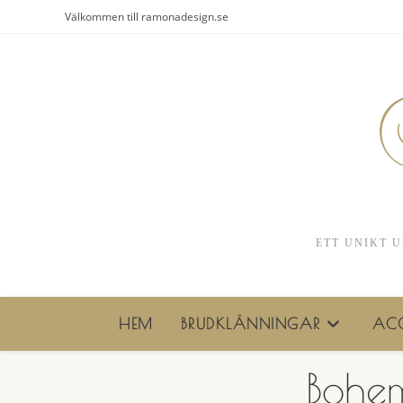
Hoppa
Välkommen till ramonadesign.se
till
innehållet
ETT UNIKT U
HEM
BRUDKLÄNNINGAR
ACC
Bohem