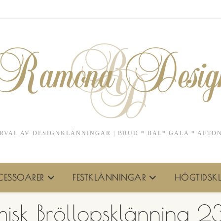
RVAL AV DESIGNKLÄNNINGAR | BRUD * BAL* GALA * AFTO
ESSOARER
FESTKLÄNNINGAR
HÖGTIDSKL
isk Bröllopsklänning