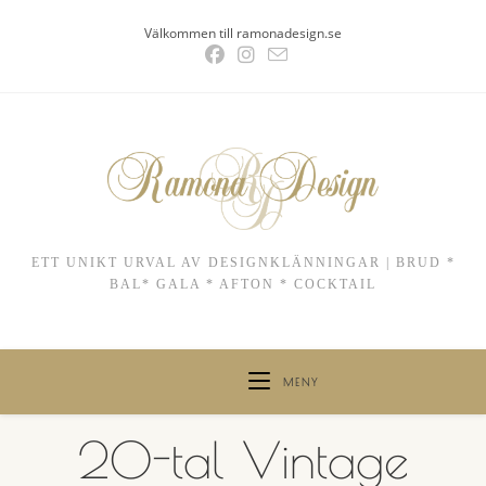
Hoppa
Välkommen till ramonadesign.se
till
innehållet
ETT UNIKT URVAL AV DESIGNKLÄNNINGAR | BRUD *
BAL* GALA * AFTON * COCKTAIL
MENY
20-tal Vintage