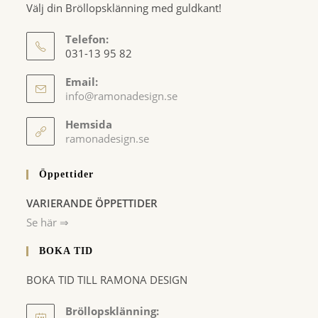
Välj din Bröllopsklänning med guldkant!
Telefon:
031-13 95 82
Email:
Opens
info@ramonadesign.se
in
your
Hemsida
application
ramonadesign.se
Öppettider
VARIERANDE ÖPPETTIDER
Se här ⇒
BOKA TID
BOKA TID TILL RAMONA DESIGN
Bröllopsklänning: