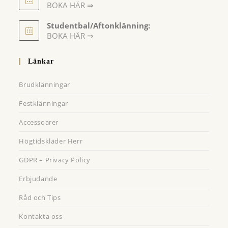
BOKA HÄR ⇒
Opens
Studentbal/Aftonklänning:
in
Opens
BOKA HÄR ⇒
a
in
a
new
Länkar
new
tab
tab
Brudklänningar
Festklänningar
Accessoarer
Högtidskläder Herr
GDPR – Privacy Policy
Erbjudande
Råd och Tips
Kontakta oss