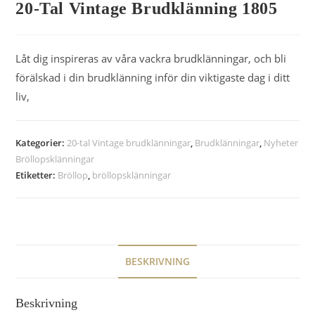
20-Tal Vintage Brudklänning 1805
Låt dig inspireras av våra vackra brudklänningar, och bli
förälskad i din brudklänning inför din viktigaste dag i ditt
liv,
Kategorier:
20-tal Vintage brudklänningar
,
Brudklänningar
,
Nyheter
Bröllopsklänningar
Etiketter:
Bröllop
,
bröllopsklänningar
BESKRIVNING
Beskrivning